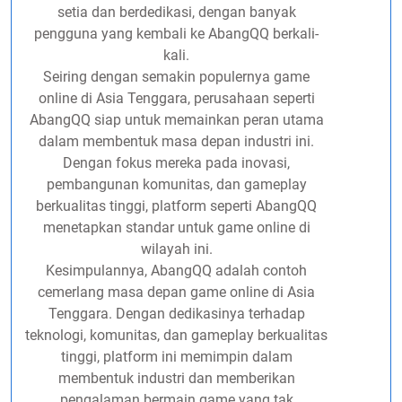
setia dan berdedikasi, dengan banyak
pengguna yang kembali ke AbangQQ berkali-
kali.
Seiring dengan semakin populernya game
online di Asia Tenggara, perusahaan seperti
AbangQQ siap untuk memainkan peran utama
dalam membentuk masa depan industri ini.
Dengan fokus mereka pada inovasi,
pembangunan komunitas, dan gameplay
berkualitas tinggi, platform seperti AbangQQ
menetapkan standar untuk game online di
wilayah ini.
Kesimpulannya, AbangQQ adalah contoh
cemerlang masa depan game online di Asia
Tenggara. Dengan dedikasinya terhadap
teknologi, komunitas, dan gameplay berkualitas
tinggi, platform ini memimpin dalam
membentuk industri dan memberikan
pengalaman bermain game yang tak