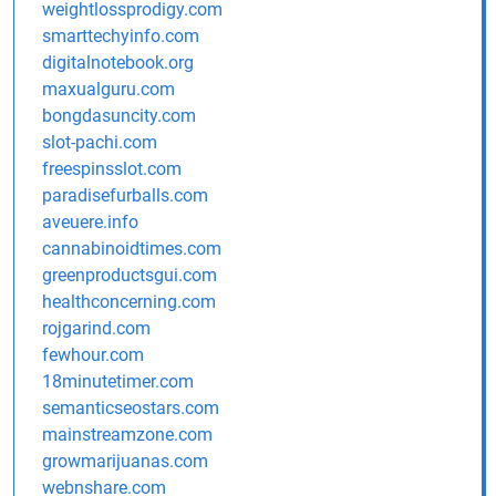
weightlossprodigy.com
smarttechyinfo.com
digitalnotebook.org
maxualguru.com
bongdasuncity.com
slot-pachi.com
freespinsslot.com
paradisefurballs.com
aveuere.info
cannabinoidtimes.com
greenproductsgui.com
healthconcerning.com
rojgarind.com
fewhour.com
18minutetimer.com
semanticseostars.com
mainstreamzone.com
growmarijuanas.com
webnshare.com