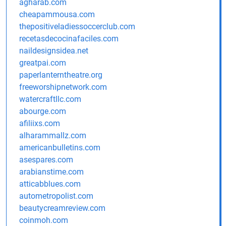
agharab.com
cheapammousa.com
thepositiveladiessoccerclub.com
recetasdecocinafaciles.com
naildesignsidea.net
greatpai.com
paperlanterntheatre.org
freeworshipnetwork.com
watercraftllc.com
abourge.com
afiliixs.com
alharammallz.com
americanbulletins.com
asespares.com
arabianstime.com
atticabblues.com
autometropolist.com
beautycreamreview.com
coinmoh.com