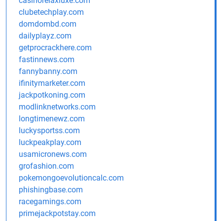
casinorelaxluxe.com
clubetechplay.com
domdombd.com
dailyplayz.com
getprocrackhere.com
fastinnews.com
fannybanny.com
ifinitymarketer.com
jackpotkoning.com
modlinknetworks.com
longtimenewz.com
luckysportss.com
luckpeakplay.com
usamicronews.com
grofashion.com
pokemongoevolutioncalc.com
phishingbase.com
racegamings.com
primejackpotstay.com