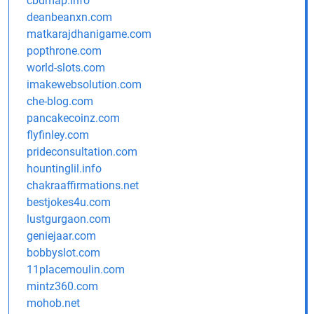
cbdmap.info
deanbeanxn.com
matkarajdhanigame.com
popthrone.com
world-slots.com
imakewebsolution.com
che-blog.com
pancakecoinz.com
flyfinley.com
prideconsultation.com
hountinglil.info
chakraaffirmations.net
bestjokes4u.com
lustgurgaon.com
geniejaar.com
bobbyslot.com
11placemoulin.com
mintz360.com
mohob.net