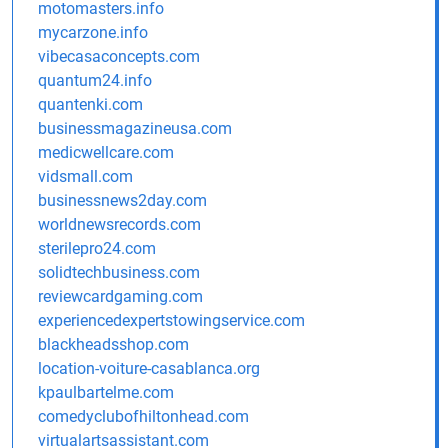
motomasters.info
mycarzone.info
vibecasaconcepts.com
quantum24.info
quantenki.com
businessmagazineusa.com
medicwellcare.com
vidsmall.com
businessnews2day.com
worldnewsrecords.com
sterilepro24.com
solidtechbusiness.com
reviewcardgaming.com
experiencedexpertstowingservice.com
blackheadsshop.com
location-voiture-casablanca.org
kpaulbartelme.com
comedyclubofhiltonhead.com
virtualartsassistant.com