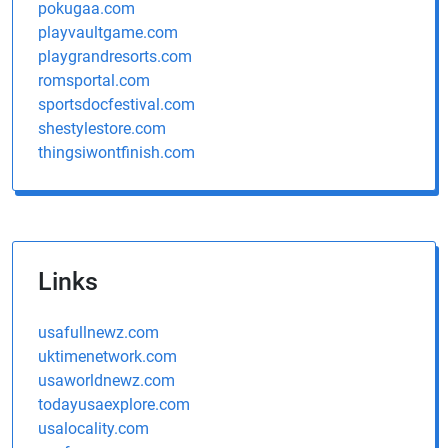
pokugaa.com
playvaultgame.com
playgrandresorts.com
romsportal.com
sportsdocfestival.com
shestylestore.com
thingsiwontfinish.com
Links
usafullnewz.com
uktimenetwork.com
usaworldnewz.com
todayusaexplore.com
usalocality.com