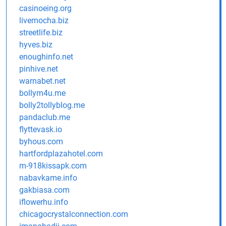
casinoeing.org
livemocha.biz
streetlife.biz
hyves.biz
enoughinfo.net
pinhive.net
warnabet.net
bollym4u.me
bolly2tollyblog.me
pandaclub.me
flyttevask.io
byhous.com
hartfordplazahotel.com
m-918kissapk.com
nabavkame.info
gakbiasa.com
iflowerhu.info
chicagocrystalconnection.com