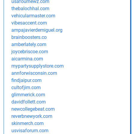
usafournewz.com
thebalochhal.com
vehicularmaster.com
vibesaccent.com
ampajavierdemiguel.org
brainboosters.co
amberlately.com
joycebriscoe.com
aicarmina.com
mypartysupplystore.com
annforwisconsin.com
findjaipur.com
cultofjim.com
glimmerick.com
davidfollett.com
newcollegebeat.com
reverbnewyork.com
skinmerch.com
usvisaforum.com