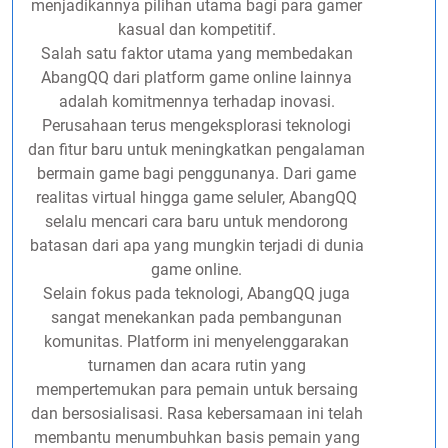
menjadikannya pilihan utama bagi para gamer
kasual dan kompetitif.
Salah satu faktor utama yang membedakan
AbangQQ dari platform game online lainnya
adalah komitmennya terhadap inovasi.
Perusahaan terus mengeksplorasi teknologi
dan fitur baru untuk meningkatkan pengalaman
bermain game bagi penggunanya. Dari game
realitas virtual hingga game seluler, AbangQQ
selalu mencari cara baru untuk mendorong
batasan dari apa yang mungkin terjadi di dunia
game online.
Selain fokus pada teknologi, AbangQQ juga
sangat menekankan pada pembangunan
komunitas. Platform ini menyelenggarakan
turnamen dan acara rutin yang
mempertemukan para pemain untuk bersaing
dan bersosialisasi. Rasa kebersamaan ini telah
membantu menumbuhkan basis pemain yang