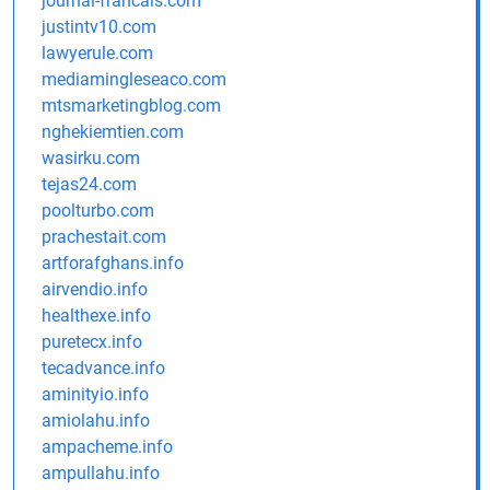
journal-francais.com
justintv10.com
lawyerule.com
mediamingleseaco.com
mtsmarketingblog.com
nghekiemtien.com
wasirku.com
tejas24.com
poolturbo.com
prachestait.com
artforafghans.info
airvendio.info
healthexe.info
puretecx.info
tecadvance.info
aminityio.info
amiolahu.info
ampacheme.info
ampullahu.info