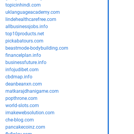
topicinhindi.com
uklanguageacademy.com
lindehealthcarefree.com
allbusinessjobs.info
top10products.net
pickabatours.com
beastmode-bodybuilding.com
financelplan.info
businessfuture.info
infojudibet.com
cbdmap.info
deanbeanxn.com
matkarajdhanigame.com
popthrone.com
world-slots.com
imakewebsolution.com
che-blog.com
pancakecoinz.com