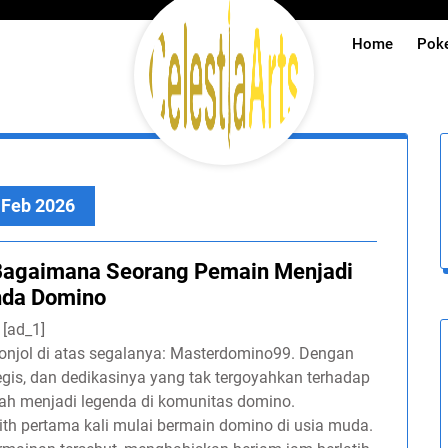
Home
Pok
 Feb 2026
Bagaimana Seorang Pemain Menjadi
nda Domino
[ad_1]
onjol di atas segalanya: Masterdomino99. Dengan
egis, dan dedikasinya yang tak tergoyahkan terhadap
lah menjadi legenda di komunitas domino.
h pertama kali mulai bermain domino di usia muda.