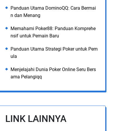
Panduan Utama DominoQQ: Cara Bermai
n dan Menang
Memahami Poker88: Panduan Komprehe
nsif untuk Pemain Baru
Panduan Utama Strategi Poker untuk Pem
ula
Menjelajahi Dunia Poker Online Seru Bers
ama Pelangiqq
LINK LAINNYA