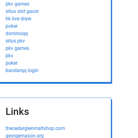
pkv games
situs slot gacor
hk live draw
poker
dominoqq
situs pkv
pkv games
pkv
poker
bandarqq login
Links
thecedarglenmaltshop.com
georgemason.org