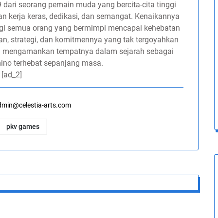
dari seorang pemain muda yang bercita-cita tinggi
n kerja keras, dedikasi, dan semangat. Kenaikannya
bagi semua orang yang bermimpi mencapai kehebatan
an, strategi, dan komitmennya yang tak tergoyahkan
h mengamankan tempatnya dalam sejarah sebagai
ino terhebat sepanjang masa.
[ad_2]
dmin@celestia-arts.com
pkv games