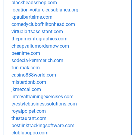
blackheadsshop.com
location-voiture-casablanca.org
kpaulbartelme.com
comedyclubofhiltonhead.com
virtualartsassistant.com
theprimeinfographics.com
cheapvaliumordernow.com
beenime.com
sodecia-kemmerich.com
fun-mak.com
casino888world.com
misterdbnb.com
jkmezcal.com
intervaltrainingexercises.com
tyestylebusinesssolutions.com
royalpoipet.com
thestaurant.com
bestlinktrackingsoftware.com
clublubupoo.com