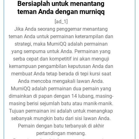
Bersiaplah untuk menantang
teman Anda dengan murniqq
[ad_1]
Jika Anda seorang penggemar menantang
teman Anda untuk permainan keterampilan dan
strategi, maka MurniQQ adalah permainan
yang sempurna untuk Anda. Permainan yang
serba cepat dan kompetitif ini akan menguji
kemampuan pengambilan keputusan Anda dan
membuat Anda tetap berada di tepi kursi saat
Anda mencoba mengakali lawan Anda.
MurniQQ adalah permainan dua pemain yang
dimainkan di papan dengan 14 lubang, masing-
masing berisi sejumlah batu atau manik-manik.
Tujuan permainan ini adalah untuk menangkap
sebanyak mungkin batu dari sisi lawan Anda.
Pemain dengan batu terbanyak di akhir
pertandingan menang.