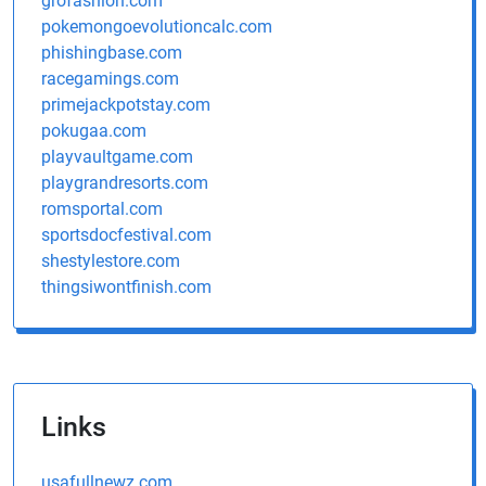
grofashion.com
pokemongoevolutioncalc.com
phishingbase.com
racegamings.com
primejackpotstay.com
pokugaa.com
playvaultgame.com
playgrandresorts.com
romsportal.com
sportsdocfestival.com
shestylestore.com
thingsiwontfinish.com
Links
usafullnewz.com