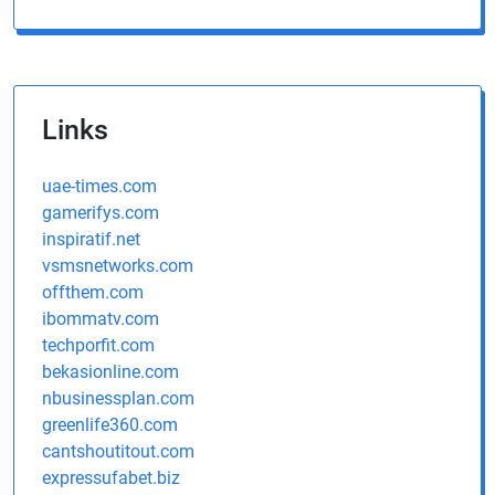
Links
uae-times.com
gamerifys.com
inspiratif.net
vsmsnetworks.com
offthem.com
ibommatv.com
techporfit.com
bekasionline.com
nbusinessplan.com
greenlife360.com
cantshoutitout.com
expressufabet.biz