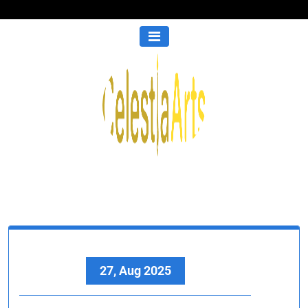
Skip
to
content
27, Aug 2025