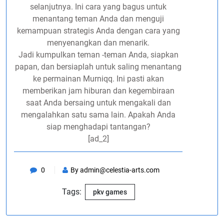
selanjutnya. Ini cara yang bagus untuk
menantang teman Anda dan menguji
kemampuan strategis Anda dengan cara yang
menyenangkan dan menarik.
Jadi kumpulkan teman -teman Anda, siapkan
papan, dan bersiaplah untuk saling menantang
ke permainan Murniqq. Ini pasti akan
memberikan jam hiburan dan kegembiraan
saat Anda bersaing untuk mengakali dan
mengalahkan satu sama lain. Apakah Anda
siap menghadapi tantangan?
[ad_2]
0
By
admin@celestia-arts.com
Tags:
pkv games