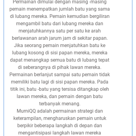
Permainan dimulai dengan masing -masing
pemain menempatkan jumlah batu yang sama
di lubang mereka. Pemain kemudian bergiliran
mengambil batu dari lubang mereka dan
menjatuhkannya satu per satu ke arah
berlawanan arah jarum jam di sekitar papan.
Jika seorang pemain menjatuhkan batu ke
lubang kosong di sisi papan mereka, mereka
dapat menangkap semua batu di lubang tepat
di seberangnya di pihak lawan mereka.
Permainan berlanjut sampai satu pemain tidak
memiliki batu lagi di sisi papan mereka. Pada
titik ini, batu -batu yang tersisa ditangkap oleh
lawan mereka, dan pemain dengan batu
terbanyak menang.
MurniQQ adalah permainan strategi dan
keterampilan, mengharuskan pemain untuk
berpikir beberapa langkah di depan dan
mengantisipasi langkah lawan mereka