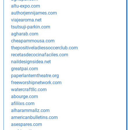
altu-expo.com
authorjennijames.com
viajearoma.net
tsutsuji-parkin.com
agharab.com
cheapammousa.com
thepositiveladiessoccerclub.com
recetasdecocinafaciles.com
naildesignsidea.net
greatpai.com
paperlanterntheatre.org
freeworshipnetwork.com
watercraftllc.com
abourge.com
afiliixs.com
alharammallz.com
americanbulletins.com
asespares.com