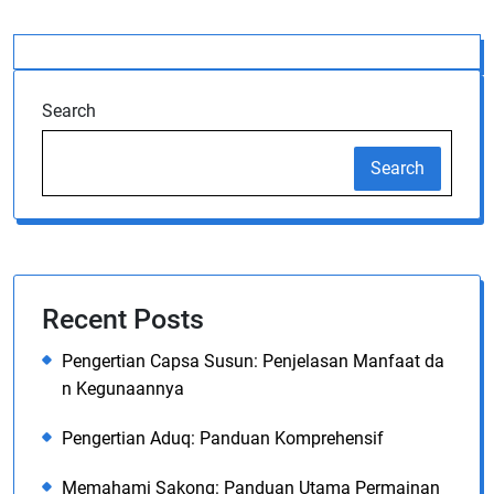
Search
Search
Recent Posts
Pengertian Capsa Susun: Penjelasan Manfaat da
n Kegunaannya
Pengertian Aduq: Panduan Komprehensif
Memahami Sakong: Panduan Utama Permainan