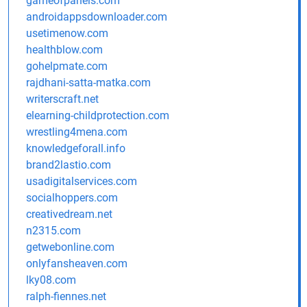
gameofpanels.com
androidappsdownloader.com
usetimenow.com
healthblow.com
gohelpmate.com
rajdhani-satta-matka.com
writerscraft.net
elearning-childprotection.com
wrestling4mena.com
knowledgeforall.info
brand2lastio.com
usadigitalservices.com
socialhoppers.com
creativedream.net
n2315.com
getwebonline.com
onlyfansheaven.com
lky08.com
ralph-fiennes.net