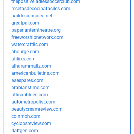
thepositiveladiessoccerclub.com
recetasdecocinafaciles.com
naildesignsidea.net
greatpai.com
paperlanterntheatre.org
freeworshipnetwork.com
watercraftllc.com
abourge.com
afiliixs.com
alharammallz.com
americanbulletins.com
asespares.com
arabianstime.com
atticabblues.com
autometropolist.com
beautycreamreview.com
coinmoh.com
cyclopsreview.com
dattgen.com