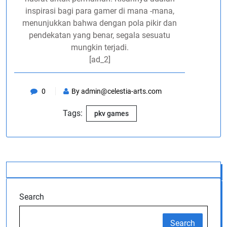
inspirasi bagi para gamer di mana -mana,
menunjukkan bahwa dengan pola pikir dan
pendekatan yang benar, segala sesuatu
mungkin terjadi.
[ad_2]
0
By
admin@celestia-arts.com
Tags:
pkv games
Search
Search