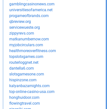
gamblingcasinonews.com
universitiesofamerica.net
progameofbrands.com
qbreview.org
servicewueste.org
zippyrevs.com
matkanumbernow.com
myjobcirculars.com
healthmoreoverfitness.com
topslotxgames.com
routerloggnet.net
dantella6.com
slotsgamesone.com
hispinzone.com
kalyanbazarnights.com
top-online-casino-usa.com
honghuidoor.com
flowingtravel.com