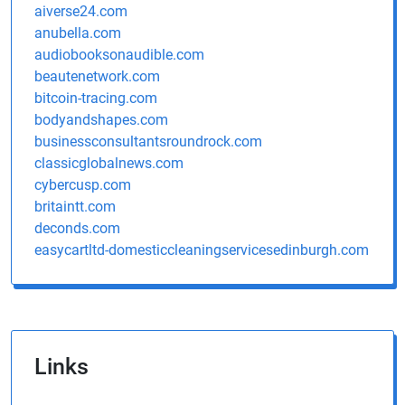
aiverse24.com
anubella.com
audiobooksonaudible.com
beautenetwork.com
bitcoin-tracing.com
bodyandshapes.com
businessconsultantsroundrock.com
classicglobalnews.com
cybercusp.com
britaintt.com
deconds.com
easycartltd-domesticcleaningservicesedinburgh.com
Links