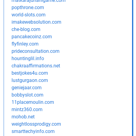
matkarajdhanigame.com
popthrone.com
world-slots.com
imakewebsolution.com
che-blog.com
pancakecoinz.com
flyfinley.com
prideconsultation.com
hountinglil.info
chakraaffirmations.net
bestjokes4u.com
lustgurgaon.com
geniejaar.com
bobbyslot.com
11placemoulin.com
mintz360.com
mohob.net
weightlossprodigy.com
smarttechyinfo.com