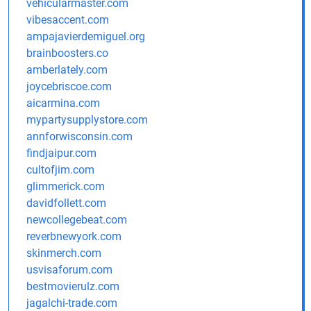
vehicularmaster.com
vibesaccent.com
ampajavierdemiguel.org
brainboosters.co
amberlately.com
joycebriscoe.com
aicarmina.com
mypartysupplystore.com
annforwisconsin.com
findjaipur.com
cultofjim.com
glimmerick.com
davidfollett.com
newcollegebeat.com
reverbnewyork.com
skinmerch.com
usvisaforum.com
bestmovierulz.com
jagalchi-trade.com