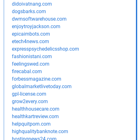
didoivatnang.com
dogsbarks.com
dwmsoftwarehouse.com
enjoytroyjackson.com
epicaimbots.com
etech4news.com
expresspsychedelicsshop.com
fashionistani.com
feelingswed.com
firecabal.com
forbessmagazine.com
globalmarketlivetoday.com
gpl-license.com
grow2every.com
healthhousecare.com
healthkartreview.com
helpquitporn.com
highqualitybanknote.com
hostingnews24.com