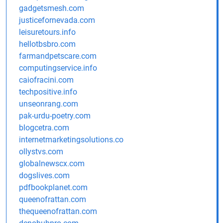
gadgetsmesh.com
justicefornevada.com
leisuretours.info
hellotbsbro.com
farmandpetscare.com
computingservice.info
caiofracini.com
techpositive.info
unseonrang.com
pak-urdu-poetry.com
blogcetra.com
internetmarketingsolutions.co
ollystvs.com
globalnewscx.com
dogslives.com
pdfbookplanet.com
queenofrattan.com
thequeenofrattan.com