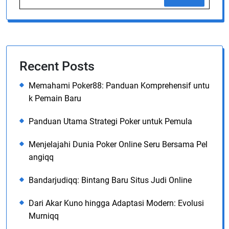
Recent Posts
Memahami Poker88: Panduan Komprehensif untu
k Pemain Baru
Panduan Utama Strategi Poker untuk Pemula
Menjelajahi Dunia Poker Online Seru Bersama Pel
angiqq
Bandarjudiqq: Bintang Baru Situs Judi Online
Dari Akar Kuno hingga Adaptasi Modern: Evolusi
Murniqq