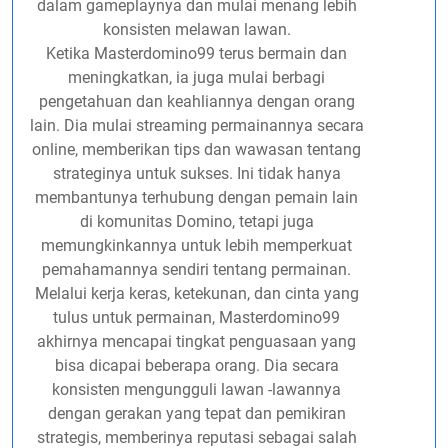
dalam gameplaynya dan mulai menang lebih
konsisten melawan lawan.
Ketika Masterdomino99 terus bermain dan
meningkatkan, ia juga mulai berbagi
pengetahuan dan keahliannya dengan orang
lain. Dia mulai streaming permainannya secara
online, memberikan tips dan wawasan tentang
strateginya untuk sukses. Ini tidak hanya
membantunya terhubung dengan pemain lain
di komunitas Domino, tetapi juga
memungkinkannya untuk lebih memperkuat
pemahamannya sendiri tentang permainan.
Melalui kerja keras, ketekunan, dan cinta yang
tulus untuk permainan, Masterdomino99
akhirnya mencapai tingkat penguasaan yang
bisa dicapai beberapa orang. Dia secara
konsisten mengungguli lawan -lawannya
dengan gerakan yang tepat dan pemikiran
strategis, memberinya reputasi sebagai salah