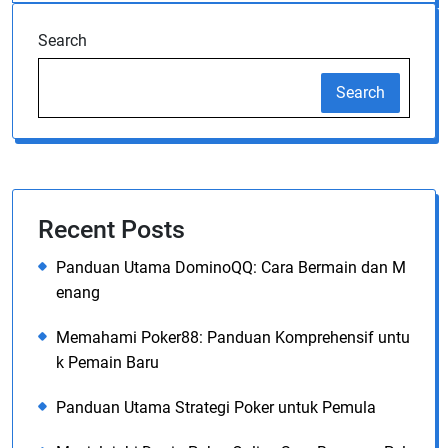
Search
Search
Recent Posts
Panduan Utama DominoQQ: Cara Bermain dan M
enang
Memahami Poker88: Panduan Komprehensif untu
k Pemain Baru
Panduan Utama Strategi Poker untuk Pemula