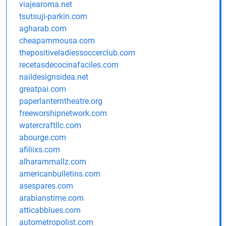
viajearoma.net
tsutsuji-parkin.com
agharab.com
cheapammousa.com
thepositiveladiessoccerclub.com
recetasdecocinafaciles.com
naildesignsidea.net
greatpai.com
paperlanterntheatre.org
freeworshipnetwork.com
watercraftllc.com
abourge.com
afiliixs.com
alharammallz.com
americanbulletins.com
asespares.com
arabianstime.com
atticabblues.com
autometropolist.com