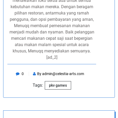
menawarkan toko serba ada untuk semua
kebutuhan makan mereka. Dengan beragam
pilihan restoran, antarmuka yang ramah
pengguna, dan opsi pembayaran yang aman,
Menuqq membuat pemesanan makanan
menjadi mudah dan nyaman. Baik pelanggan
mencari makanan cepat saji saat bepergian
atau makan malam spesial untuk acara
khusus, Menuqq menyediakan semuanya.
[ad_2]
0
By
admin@celestia-arts.com
Tags:
pkv games