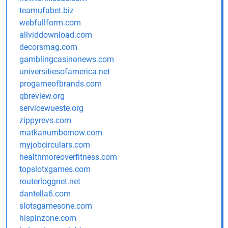
teamufabet.biz
webfullform.com
allviddownload.com
decorsmag.com
gamblingcasinonews.com
universitiesofamerica.net
progameofbrands.com
qbreview.org
servicewueste.org
zippyrevs.com
matkanumbernow.com
myjobcirculars.com
healthmoreoverfitness.com
topslotxgames.com
routerloggnet.net
dantella6.com
slotsgamesone.com
hispinzone.com