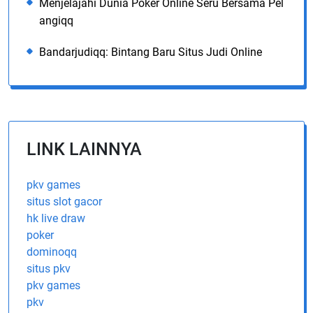
Menjelajahi Dunia Poker Online Seru Bersama Pel
angiqq
Bandarjudiqq: Bintang Baru Situs Judi Online
LINK LAINNYA
pkv games
situs slot gacor
hk live draw
poker
dominoqq
situs pkv
pkv games
pkv