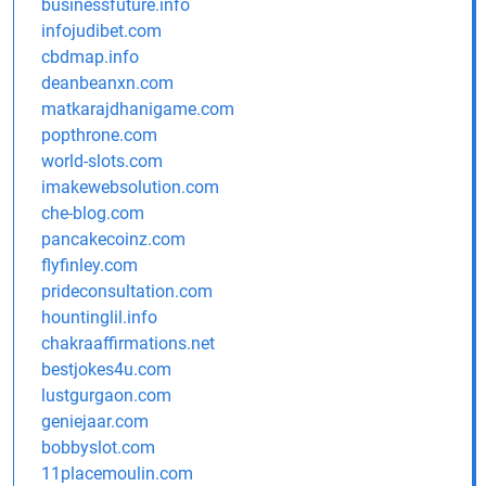
businessfuture.info
infojudibet.com
cbdmap.info
deanbeanxn.com
matkarajdhanigame.com
popthrone.com
world-slots.com
imakewebsolution.com
che-blog.com
pancakecoinz.com
flyfinley.com
prideconsultation.com
hountinglil.info
chakraaffirmations.net
bestjokes4u.com
lustgurgaon.com
geniejaar.com
bobbyslot.com
11placemoulin.com