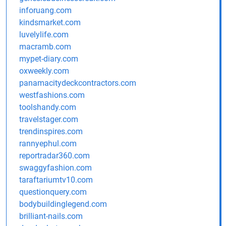
inforuang.com
kindsmarket.com
luvelylife.com
macramb.com
mypet-diary.com
oxweekly.com
panamacitydeckcontractors.com
westfashions.com
toolshandy.com
travelstager.com
trendinspires.com
rannyephul.com
reportradar360.com
swaggyfashion.com
taraftariumtv10.com
questionquery.com
bodybuildinglegend.com
brilliant-nails.com