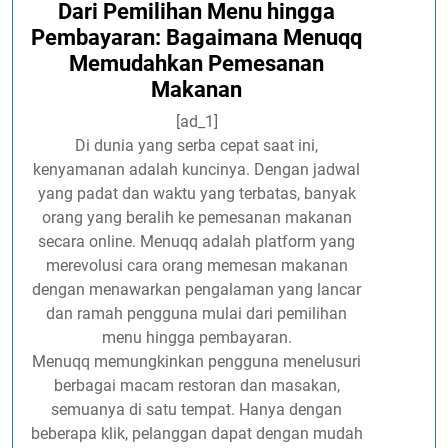
Dari Pemilihan Menu hingga
Pembayaran: Bagaimana Menuqq
Memudahkan Pemesanan
Makanan
[ad_1]
Di dunia yang serba cepat saat ini,
kenyamanan adalah kuncinya. Dengan jadwal
yang padat dan waktu yang terbatas, banyak
orang yang beralih ke pemesanan makanan
secara online. Menuqq adalah platform yang
merevolusi cara orang memesan makanan
dengan menawarkan pengalaman yang lancar
dan ramah pengguna mulai dari pemilihan
menu hingga pembayaran.
Menuqq memungkinkan pengguna menelusuri
berbagai macam restoran dan masakan,
semuanya di satu tempat. Hanya dengan
beberapa klik, pelanggan dapat dengan mudah