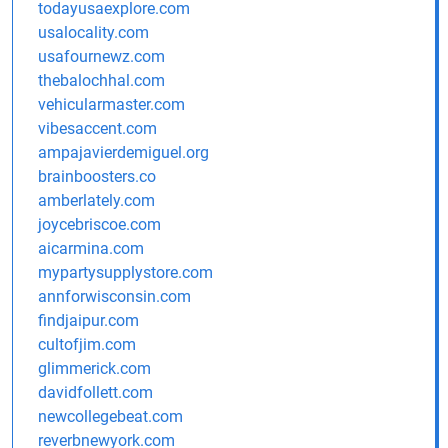
todayusaexplore.com
usalocality.com
usafournewz.com
thebalochhal.com
vehicularmaster.com
vibesaccent.com
ampajavierdemiguel.org
brainboosters.co
amberlately.com
joycebriscoe.com
aicarmina.com
mypartysupplystore.com
annforwisconsin.com
findjaipur.com
cultofjim.com
glimmerick.com
davidfollett.com
newcollegebeat.com
reverbnewyork.com