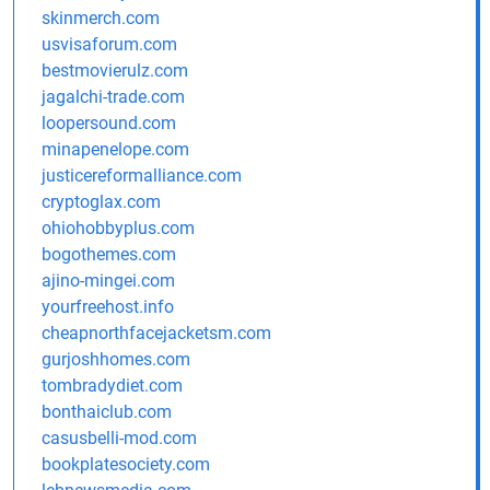
skinmerch.com
usvisaforum.com
bestmovierulz.com
jagalchi-trade.com
loopersound.com
minapenelope.com
justicereformalliance.com
cryptoglax.com
ohiohobbyplus.com
bogothemes.com
ajino-mingei.com
yourfreehost.info
cheapnorthfacejacketsm.com
gurjoshhomes.com
tombradydiet.com
bonthaiclub.com
casusbelli-mod.com
bookplatesociety.com