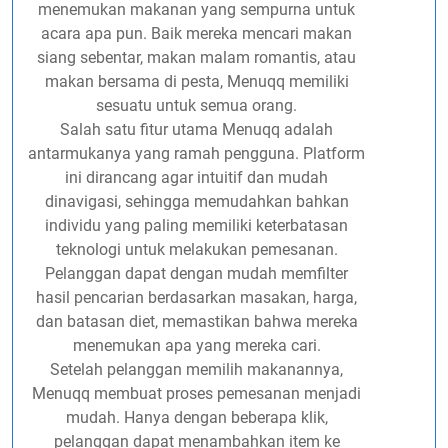
menemukan makanan yang sempurna untuk
acara apa pun. Baik mereka mencari makan
siang sebentar, makan malam romantis, atau
makan bersama di pesta, Menuqq memiliki
sesuatu untuk semua orang.
Salah satu fitur utama Menuqq adalah
antarmukanya yang ramah pengguna. Platform
ini dirancang agar intuitif dan mudah
dinavigasi, sehingga memudahkan bahkan
individu yang paling memiliki keterbatasan
teknologi untuk melakukan pemesanan.
Pelanggan dapat dengan mudah memfilter
hasil pencarian berdasarkan masakan, harga,
dan batasan diet, memastikan bahwa mereka
menemukan apa yang mereka cari.
Setelah pelanggan memilih makanannya,
Menuqq membuat proses pemesanan menjadi
mudah. Hanya dengan beberapa klik,
pelanggan dapat menambahkan item ke