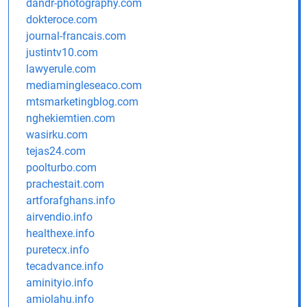
dandr-photography.com
dokteroce.com
journal-francais.com
justintv10.com
lawyerule.com
mediamingleseaco.com
mtsmarketingblog.com
nghekiemtien.com
wasirku.com
tejas24.com
poolturbo.com
prachestait.com
artforafghans.info
airvendio.info
healthexe.info
puretecx.info
tecadvance.info
aminityio.info
amiolahu.info