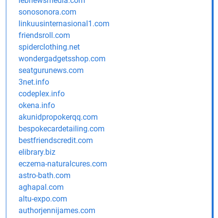
lebnewsmedia.com
sonosonora.com
linkuusinternasional1.com
friendsroll.com
spiderclothing.net
wondergadgetsshop.com
seatgurunews.com
3net.info
codeplex.info
okena.info
akunidpropokerqq.com
bespokecardetailing.com
bestfriendscredit.com
elibrary.biz
eczema-naturalcures.com
astro-bath.com
aghapal.com
altu-expo.com
authorjennijames.com