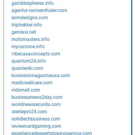
gamblespherex.info
agentur-ramsenthaler.com
eomdesigns.com
triptrekker.info
gendxxi.net
motomasters.info
mycarzone.info
vibecasaconcepts.com
quantum24.info
quantenki.com
businessmagazineusa.com
medicwellcare.com
vidsmall.com
businessnews2day.com
worldnewsrecords.com
sterilepro24.com
solidtechbusiness.com
reviewcardgaming.com
experiencedexpertstowingservice.com