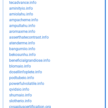
tecadvance.info
aminityio.info
amiolahu.info
ampacheme.info
ampullahu.info
aromaxme.info
asserthatecontrast.info
atenderme.info
bangumiio.info
bekosunhu.info
beneficialgrandiose.info
blomaio.info
dosellinfoplete.info
podtubeio.info
powerfulvolatile.info
qvidsio.info
shumaio.info
slotherio.info
cysapluscertification.org