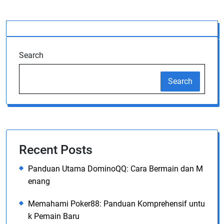
Search
Search
Recent Posts
Panduan Utama DominoQQ: Cara Bermain dan M
enang
Memahami Poker88: Panduan Komprehensif untu
k Pemain Baru