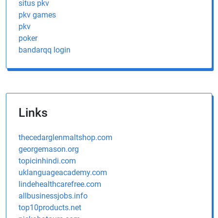
situs pkv
pkv games
pkv
poker
bandarqq login
Links
thecedarglenmaltshop.com
georgemason.org
topicinhindi.com
uklanguageacademy.com
lindehealthcarefree.com
allbusinessjobs.info
top10products.net