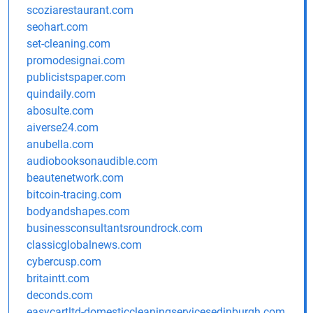
scoziarestaurant.com
seohart.com
set-cleaning.com
promodesignai.com
publicistspaper.com
quindaily.com
abosulte.com
aiverse24.com
anubella.com
audiobooksonaudible.com
beautenetwork.com
bitcoin-tracing.com
bodyandshapes.com
businessconsultantsroundrock.com
classicglobalnews.com
cybercusp.com
britaintt.com
deconds.com
easycartltd-domesticcleaningservicesedinburgh.com