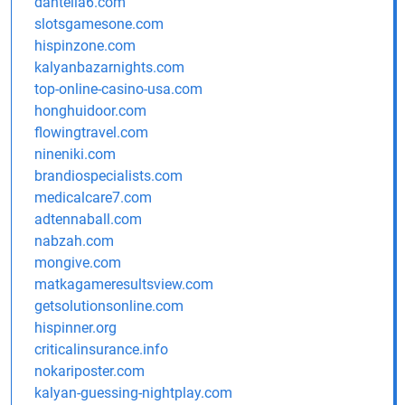
dantella6.com
slotsgamesone.com
hispinzone.com
kalyanbazarnights.com
top-online-casino-usa.com
honghuidoor.com
flowingtravel.com
nineniki.com
brandiospecialists.com
medicalcare7.com
adtennaball.com
nabzah.com
mongive.com
matkagameresultsview.com
getsolutionsonline.com
hispinner.org
criticalinsurance.info
nokariposter.com
kalyan-guessing-nightplay.com