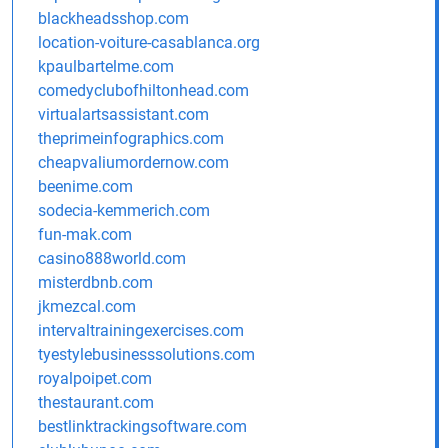
blackheadsshop.com
location-voiture-casablanca.org
kpaulbartelme.com
comedyclubofhiltonhead.com
virtualartsassistant.com
theprimeinfographics.com
cheapvaliumordernow.com
beenime.com
sodecia-kemmerich.com
fun-mak.com
casino888world.com
misterdbnb.com
jkmezcal.com
intervaltrainingexercises.com
tyestylebusinesssolutions.com
royalpoipet.com
thestaurant.com
bestlinktrackingsoftware.com