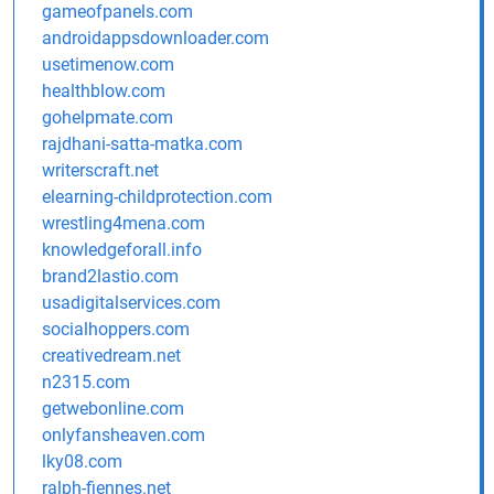
gameofpanels.com
androidappsdownloader.com
usetimenow.com
healthblow.com
gohelpmate.com
rajdhani-satta-matka.com
writerscraft.net
elearning-childprotection.com
wrestling4mena.com
knowledgeforall.info
brand2lastio.com
usadigitalservices.com
socialhoppers.com
creativedream.net
n2315.com
getwebonline.com
onlyfansheaven.com
lky08.com
ralph-fiennes.net