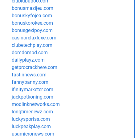
clublubupoo.com
bonusmazijeu.com
bonuskyfojea.com
bonuskorokee.com
bonusgexipoy.com
casinorelaxluxe.com
clubetechplay.com
domdombd.com
dailyplayz.com
getprocrackhere.com
fastinnews.com
fannybanny.com
ifinitymarketer.com
jackpotkoning.com
modlinknetworks.com
longtimenewz.com
luckysportss.com
luckpeakplay.com
usamicronews.com