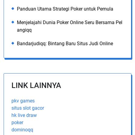
Panduan Utama Strategi Poker untuk Pemula
Menjelajahi Dunia Poker Online Seru Bersama Pel
angiqq
Bandarjudiqq: Bintang Baru Situs Judi Online
LINK LAINNYA
pkv games
situs slot gacor
hk live draw
poker
dominoqq