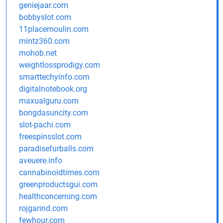
geniejaar.com
bobbyslot.com
11placemoulin.com
mintz360.com
mohob.net
weightlossprodigy.com
smarttechyinfo.com
digitalnotebook.org
maxualguru.com
bongdasuncity.com
slot-pachi.com
freespinsslot.com
paradisefurballs.com
aveuere.info
cannabinoidtimes.com
greenproductsgui.com
healthconcerning.com
rojgarind.com
fewhour.com