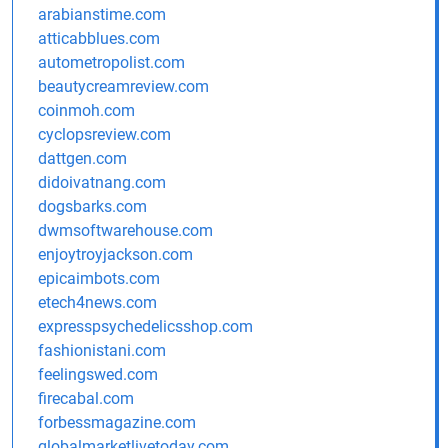
arabianstime.com
atticabblues.com
autometropolist.com
beautycreamreview.com
coinmoh.com
cyclopsreview.com
dattgen.com
didoivatnang.com
dogsbarks.com
dwmsoftwarehouse.com
enjoytroyjackson.com
epicaimbots.com
etech4news.com
expresspsychedelicsshop.com
fashionistani.com
feelingswed.com
firecabal.com
forbessmagazine.com
globalmarketlivetoday.com