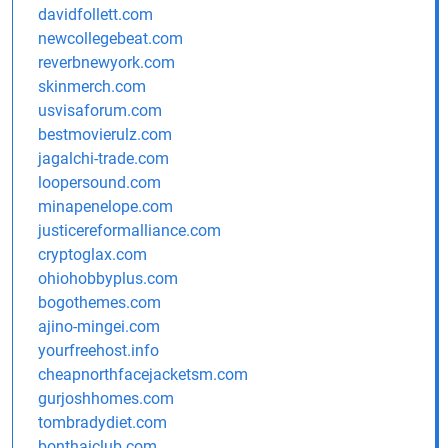
davidfollett.com
newcollegebeat.com
reverbnewyork.com
skinmerch.com
usvisaforum.com
bestmovierulz.com
jagalchi-trade.com
loopersound.com
minapenelope.com
justicereformalliance.com
cryptoglax.com
ohiohobbyplus.com
bogothemes.com
ajino-mingei.com
yourfreehost.info
cheapnorthfacejacketsm.com
gurjoshhomes.com
tombradydiet.com
bonthaiclub.com