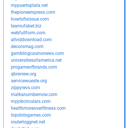
mypuertoplata.net
thepioneerxpress.com
howtofixissue.com
teamufabet.biz
webfullform.com
allviddownload.com
decorsmag.com
gamblingcasinonews.com
universitiesofamerica.net
progameofbrands.com
qbreview.org
servicewueste.org
zippyrevs.com
matkanumbernow.com
myjobcirculars.com
healthmoreoverfitness.com
topslotxgames.com
routerloggnet.net