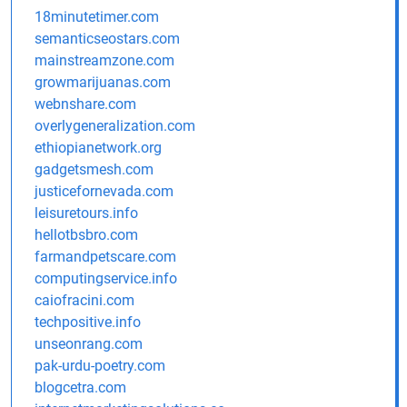
18minutetimer.com
semanticseostars.com
mainstreamzone.com
growmarijuanas.com
webnshare.com
overlygeneralization.com
ethiopianetwork.org
gadgetsmesh.com
justicefornevada.com
leisuretours.info
hellotbsbro.com
farmandpetscare.com
computingservice.info
caiofracini.com
techpositive.info
unseonrang.com
pak-urdu-poetry.com
blogcetra.com