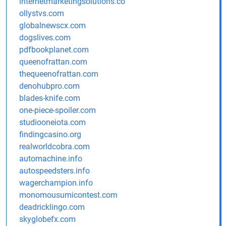
internetmarketingsolutions.co
ollystvs.com
globalnewscx.com
dogslives.com
pdfbookplanet.com
queenofrattan.com
thequeenofrattan.com
denohubpro.com
blades-knife.com
one-piece-spoiler.com
studiooneiota.com
findingcasino.org
realworldcobra.com
automachine.info
autospeedsters.info
wagerchampion.info
monomousumicontest.com
deadricklingo.com
skyglobefx.com