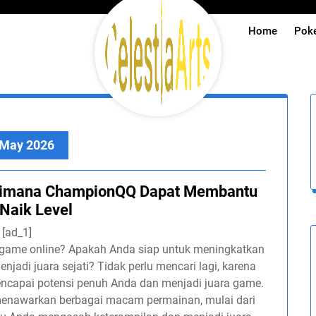
Home
Pok
 May 2026
gaimana ChampionQQ Dapat Membantu
Naik Level
[ad_1]
 game online? Apakah Anda siap untuk meningkatkan
njadi juara sejati? Tidak perlu mencari lagi, karena
apai potensi penuh Anda dan menjadi juara game.
menawarkan berbagai macam permainan, mulai dari