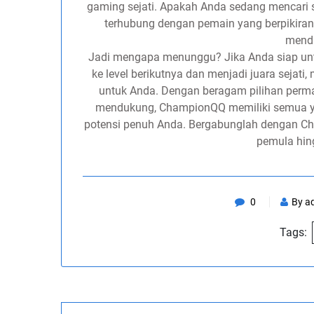
gaming sejati. Apakah Anda sedang mencari 
terhubung dengan pemain yang berpikira
mend
Jadi mengapa menunggu? Jika Anda siap un
ke level berikutnya dan menjadi juara seja
untuk Anda. Dengan beragam pilihan perm
mendukung, ChampionQQ memiliki semua ya
potensi penuh Anda. Bergabunglah dengan Cha
pemula hin
0
By
a
Tags: