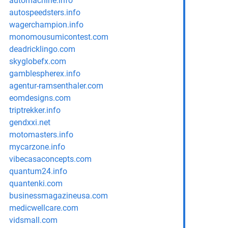
automachine.info
autospeedsters.info
wagerchampion.info
monomousumicontest.com
deadricklingo.com
skyglobefx.com
gamblespherex.info
agentur-ramsenthaler.com
eomdesigns.com
triptrekker.info
gendxxi.net
motomasters.info
mycarzone.info
vibecasaconcepts.com
quantum24.info
quantenki.com
businessmagazineusa.com
medicwellcare.com
vidsmall.com