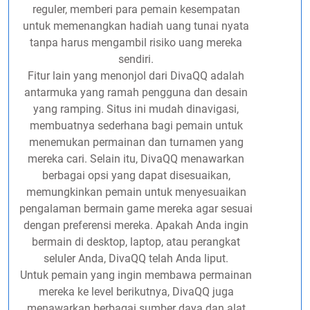
reguler, memberi para pemain kesempatan
untuk memenangkan hadiah uang tunai nyata
tanpa harus mengambil risiko uang mereka
sendiri.
Fitur lain yang menonjol dari DivaQQ adalah
antarmuka yang ramah pengguna dan desain
yang ramping. Situs ini mudah dinavigasi,
membuatnya sederhana bagi pemain untuk
menemukan permainan dan turnamen yang
mereka cari. Selain itu, DivaQQ menawarkan
berbagai opsi yang dapat disesuaikan,
memungkinkan pemain untuk menyesuaikan
pengalaman bermain game mereka agar sesuai
dengan preferensi mereka. Apakah Anda ingin
bermain di desktop, laptop, atau perangkat
seluler Anda, DivaQQ telah Anda liput.
Untuk pemain yang ingin membawa permainan
mereka ke level berikutnya, DivaQQ juga
menawarkan berbagai sumber daya dan alat