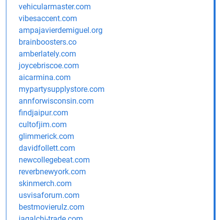
vehicularmaster.com
vibesaccent.com
ampajavierdemiguel.org
brainboosters.co
amberlately.com
joycebriscoe.com
aicarmina.com
mypartysupplystore.com
annforwisconsin.com
findjaipur.com
cultofjim.com
glimmerick.com
davidfollett.com
newcollegebeat.com
reverbnewyork.com
skinmerch.com
usvisaforum.com
bestmovierulz.com
jagalchi-trade.com