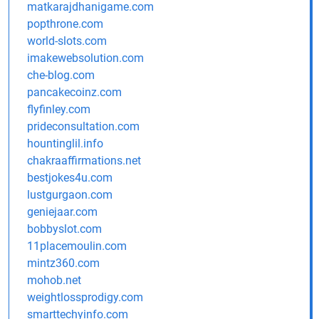
matkarajdhanigame.com
popthrone.com
world-slots.com
imakewebsolution.com
che-blog.com
pancakecoinz.com
flyfinley.com
prideconsultation.com
hountinglil.info
chakraaffirmations.net
bestjokes4u.com
lustgurgaon.com
geniejaar.com
bobbyslot.com
11placemoulin.com
mintz360.com
mohob.net
weightlossprodigy.com
smarttechyinfo.com