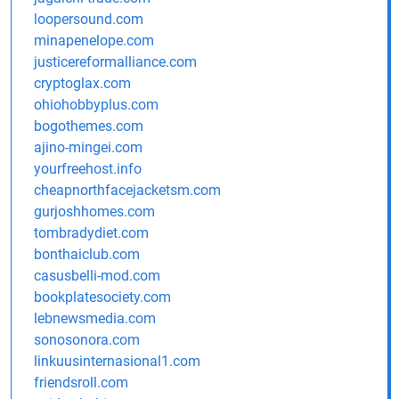
loopersound.com
minapenelope.com
justicereformalliance.com
cryptoglax.com
ohiohobbyplus.com
bogothemes.com
ajino-mingei.com
yourfreehost.info
cheapnorthfacejacketsm.com
gurjoshhomes.com
tombradydiet.com
bonthaiclub.com
casusbelli-mod.com
bookplatesociety.com
lebnewsmedia.com
sonosonora.com
linkuusinternasional1.com
friendsroll.com