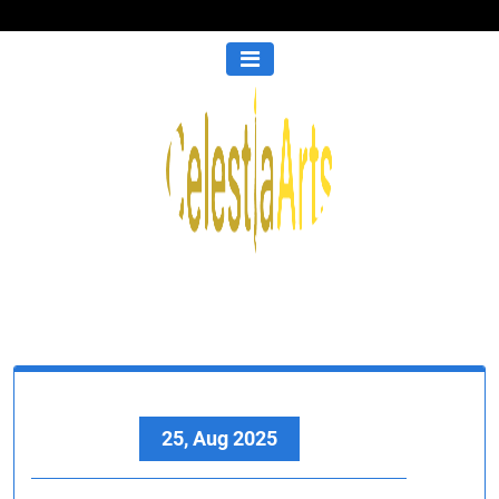
Skip
to
content
25, Aug 2025