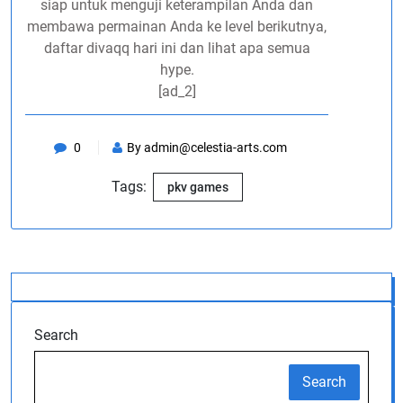
siap untuk menguji keterampilan Anda dan
membawa permainan Anda ke level berikutnya,
daftar divaqq hari ini dan lihat apa semua
hype.
[ad_2]
0
By
admin@celestia-arts.com
Tags:
pkv games
Search
Search