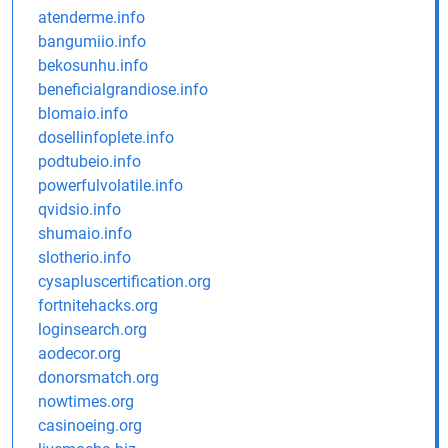
atenderme.info
bangumiio.info
bekosunhu.info
beneficialgrandiose.info
blomaio.info
dosellinfoplete.info
podtubeio.info
powerfulvolatile.info
qvidsio.info
shumaio.info
slotherio.info
cysapluscertification.org
fortnitehacks.org
loginsearch.org
aodecor.org
donorsmatch.org
nowtimes.org
casinoeing.org