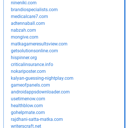
nineniki.com
brandiospecialists.com
medicalcare7.com
adtennaball.com
nabzah.com
mongive.com
matkagameresultsview.com
getsolutionsonline.com
hispinner.org
criticalinsurance.info
nokariposter.com
kalyan-guessing-nightplay.com
gameofpanels.com
androidappsdownloader.com
usetimenow.com
healthblow.com
gohelpmate.com
rajdhani-satta-matka.com
writerscraft.net