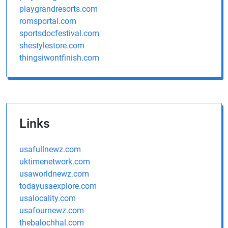
playgrandresorts.com
romsportal.com
sportsdocfestival.com
shestylestore.com
thingsiwontfinish.com
Links
usafullnewz.com
uktimenetwork.com
usaworldnewz.com
todayusaexplore.com
usalocality.com
usafournewz.com
thebalochhal.com