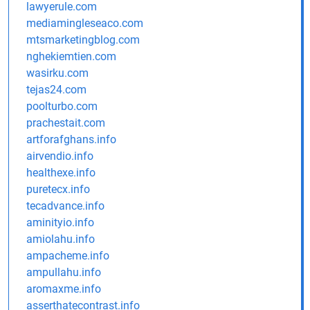
lawyerule.com
mediamingleseaco.com
mtsmarketingblog.com
nghekiemtien.com
wasirku.com
tejas24.com
poolturbo.com
prachestait.com
artforafghans.info
airvendio.info
healthexe.info
puretecx.info
tecadvance.info
aminityio.info
amiolahu.info
ampacheme.info
ampullahu.info
aromaxme.info
asserthatecontrast.info