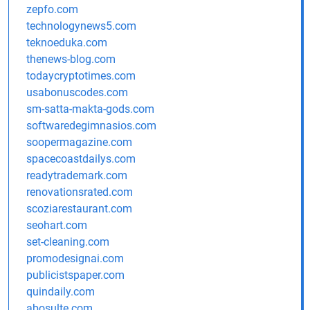
zepfo.com
technologynews5.com
teknoeduka.com
thenews-blog.com
todaycryptotimes.com
usabonuscodes.com
sm-satta-makta-gods.com
softwaredegimnasios.com
soopermagazine.com
spacecoastdailys.com
readytrademark.com
renovationsrated.com
scoziarestaurant.com
seohart.com
set-cleaning.com
promodesignai.com
publicistspaper.com
quindaily.com
abosulte.com