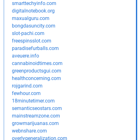
smarttechyinfo.com
digitalnotebook.org
maxualguru.com
bongdasuncity.com
slot-pachi.com
freespinsslot.com
paradisefurballs.com
aveuere.info
cannabinoidtimes.com
greenproductsgui.com
healthconcerning.com
rojgarind.com
fewhour.com
18minutetimer.com
semanticseostars.com
mainstreamzone.com
growmarijuanas.com
webnshare.com
overlygeneralization.com