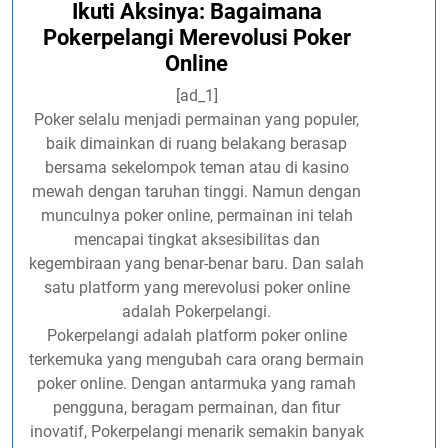
Ikuti Aksinya: Bagaimana
Pokerpelangi Merevolusi Poker
Online
[ad_1]
Poker selalu menjadi permainan yang populer,
baik dimainkan di ruang belakang berasap
bersama sekelompok teman atau di kasino
mewah dengan taruhan tinggi. Namun dengan
munculnya poker online, permainan ini telah
mencapai tingkat aksesibilitas dan
kegembiraan yang benar-benar baru. Dan salah
satu platform yang merevolusi poker online
adalah Pokerpelangi.
Pokerpelangi adalah platform poker online
terkemuka yang mengubah cara orang bermain
poker online. Dengan antarmuka yang ramah
pengguna, beragam permainan, dan fitur
inovatif, Pokerpelangi menarik semakin banyak