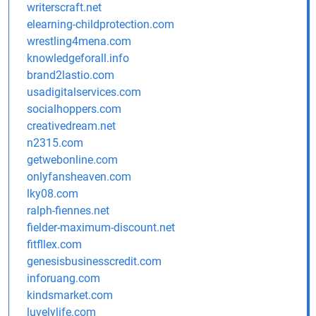
writerscraft.net
elearning-childprotection.com
wrestling4mena.com
knowledgeforall.info
brand2lastio.com
usadigitalservices.com
socialhoppers.com
creativedream.net
n2315.com
getwebonline.com
onlyfansheaven.com
lky08.com
ralph-fiennes.net
fielder-maximum-discount.net
fitfllex.com
genesisbusinesscredit.com
inforuang.com
kindsmarket.com
luvelylife.com