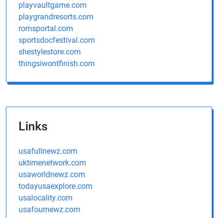
playvaultgame.com
playgrandresorts.com
romsportal.com
sportsdocfestival.com
shestylestore.com
thingsiwontfinish.com
Links
usafullnewz.com
uktimenetwork.com
usaworldnewz.com
todayusaexplore.com
usalocality.com
usafournewz.com