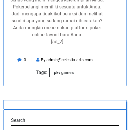
Pokerpelangi memiliki sesuatu untuk Anda.
Jadi mengapa tidak ikut beraksi dan melihat
sendiri apa yang sedang ramai dibicarakan?
Anda mungkin menemukan platform poker
online favorit baru Anda.
[ad_2]
0
By
admin@celestia-arts.com
Tags:
pkv games
Search