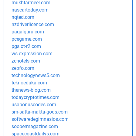
mukhtarmeer.com
nascartoday.com
nqted.com
nzdriverlicence.com
pagalguru.com
pcegame.com
pgslot-r2.com
ws-expression.com
zchotels.com
zepfo.com
technologynews5.com
teknoeduka.com
thenews-blog.com
todaycryptotimes.com
usabonuscodes.com
sm-satta-makta-gods.com
softwaredegimnasios.com
soopermagazine.com
spacecoastdailys.com