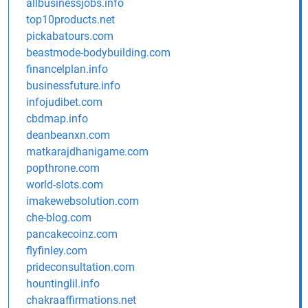
allbusinessjobs.info
top10products.net
pickabatours.com
beastmode-bodybuilding.com
financelplan.info
businessfuture.info
infojudibet.com
cbdmap.info
deanbeanxn.com
matkarajdhanigame.com
popthrone.com
world-slots.com
imakewebsolution.com
che-blog.com
pancakecoinz.com
flyfinley.com
prideconsultation.com
hountinglil.info
chakraaffirmations.net