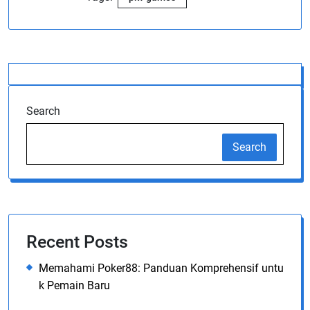
Search
Search
Recent Posts
Memahami Poker88: Panduan Komprehensif untu
k Pemain Baru