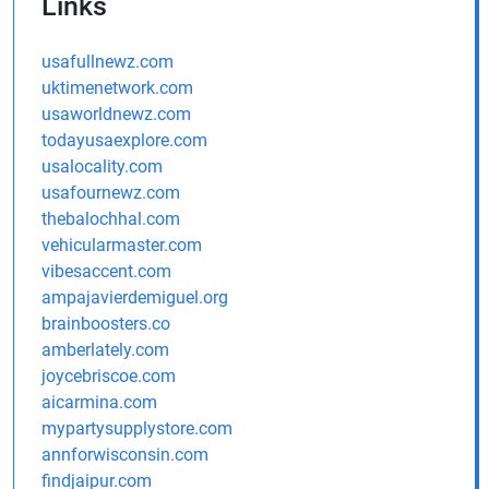
Links
usafullnewz.com
uktimenetwork.com
usaworldnewz.com
todayusaexplore.com
usalocality.com
usafournewz.com
thebalochhal.com
vehicularmaster.com
vibesaccent.com
ampajavierdemiguel.org
brainboosters.co
amberlately.com
joycebriscoe.com
aicarmina.com
mypartysupplystore.com
annforwisconsin.com
findjaipur.com