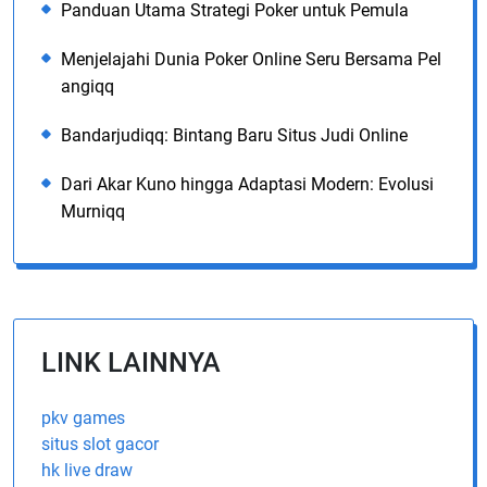
Panduan Utama Strategi Poker untuk Pemula
Menjelajahi Dunia Poker Online Seru Bersama Pel
angiqq
Bandarjudiqq: Bintang Baru Situs Judi Online
Dari Akar Kuno hingga Adaptasi Modern: Evolusi
Murniqq
LINK LAINNYA
pkv games
situs slot gacor
hk live draw