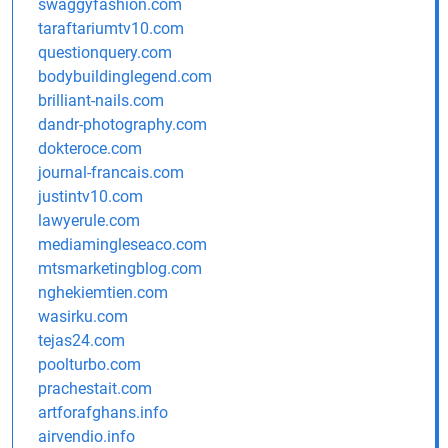
swaggyfashion.com
taraftariumtv10.com
questionquery.com
bodybuildinglegend.com
brilliant-nails.com
dandr-photography.com
dokteroce.com
journal-francais.com
justintv10.com
lawyerule.com
mediamingleseaco.com
mtsmarketingblog.com
nghekiemtien.com
wasirku.com
tejas24.com
poolturbo.com
prachestait.com
artforafghans.info
airvendio.info