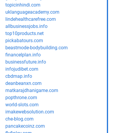
topicinhindi.com
uklanguageacademy.com
lindehealthcarefree.com
allbusinessjobs.info
top10products.net
pickabatours.com
beastmode-bodybuilding.com
financelplan.info
businessfuture.info
infojudibet.com
cbdmap.info
deanbeanxn.com
matkarajdhanigame.com
popthrone.com
world-slots.com
imakewebsolution.com
che-blog.com
pancakecoinz.com