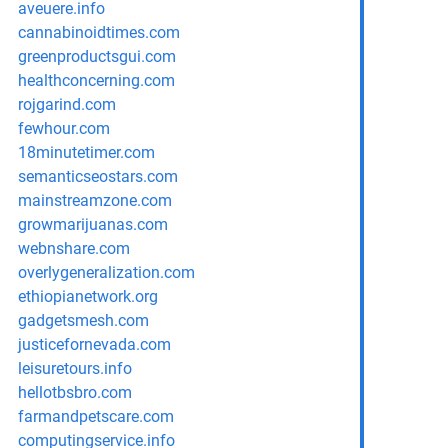
aveuere.info
cannabinoidtimes.com
greenproductsgui.com
healthconcerning.com
rojgarind.com
fewhour.com
18minutetimer.com
semanticseostars.com
mainstreamzone.com
growmarijuanas.com
webnshare.com
overlygeneralization.com
ethiopianetwork.org
gadgetsmesh.com
justicefornevada.com
leisuretours.info
hellotbsbro.com
farmandpetscare.com
computingservice.info