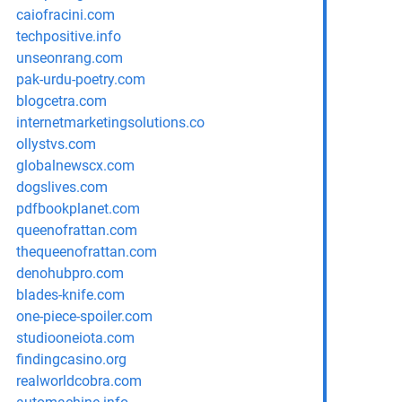
caiofracini.com
techpositive.info
unseonrang.com
pak-urdu-poetry.com
blogcetra.com
internetmarketingsolutions.co
ollystvs.com
globalnewscx.com
dogslives.com
pdfbookplanet.com
queenofrattan.com
thequeenofrattan.com
denohubpro.com
blades-knife.com
one-piece-spoiler.com
studiooneiota.com
findingcasino.org
realworldcobra.com