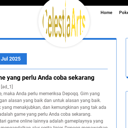
Home
Pok
 Jul 2025
e yang perlu Anda coba sekarang
[ad_1]
e, maka Anda perlu memeriksa Depoqq. Gim yang
an alasan yang baik dan untuk alasan yang baik.
ik yang menakjubkan, dan kemungkinan yang tak ada
adalah game yang perlu Anda coba sekarang.
ari game online lainnya adalah gameplaynya yang
g mengandalkan alur cerita linier, Depoqq menawarkan