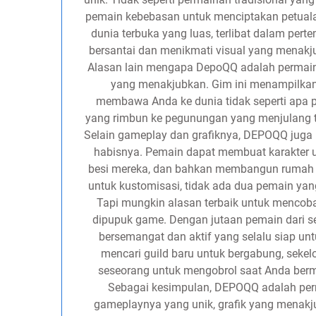
pemain kebebasan untuk menciptakan petuala
dunia terbuka yang luas, terlibat dalam per
bersantai dan menikmati visual yang menakj
Alasan lain mengapa DepoQQ adalah permain
yang menakjubkan. Gim ini menampilkan g
membawa Anda ke dunia tidak seperti apa p
yang rimbun ke pegunungan yang menjulang ti
Selain gameplay dan grafiknya, DEPOQQ jug
habisnya. Pemain dapat membuat karakter u
besi mereka, dan bahkan membangun rumah d
untuk kustomisasi, tidak ada dua pemain y
Tapi mungkin alasan terbaik untuk menco
dipupuk game. Dengan jutaan pemain dari 
bersemangat dan aktif yang selalu siap 
mencari guild baru untuk bergabung, seke
seseorang untuk mengobrol saat Anda berm
Sebagai kesimpulan, DEPOQQ adalah per
gameplaynya yang unik, grafik yang menakju