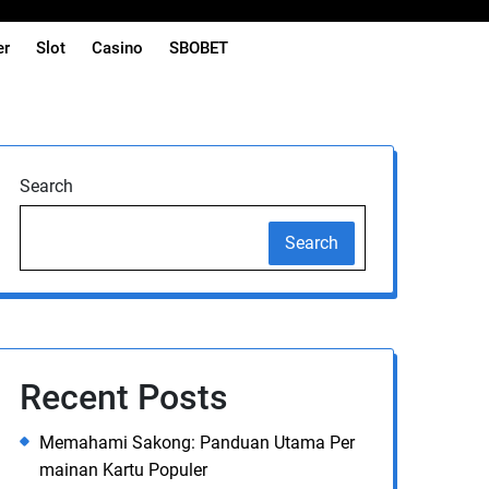
er
Slot
Casino
SBOBET
Search
Search
Recent Posts
Memahami Sakong: Panduan Utama Per
mainan Kartu Populer