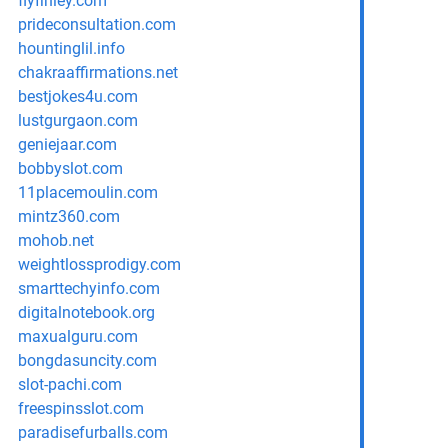
flyfinley.com
prideconsultation.com
hountinglil.info
chakraaffirmations.net
bestjokes4u.com
lustgurgaon.com
geniejaar.com
bobbyslot.com
11placemoulin.com
mintz360.com
mohob.net
weightlossprodigy.com
smarttechyinfo.com
digitalnotebook.org
maxualguru.com
bongdasuncity.com
slot-pachi.com
freespinsslot.com
paradisefurballs.com