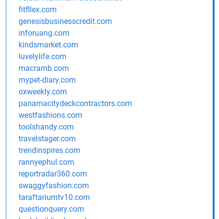
fitfllex.com
genesisbusinesscredit.com
inforuang.com
kindsmarket.com
luvelylife.com
macramb.com
mypet-diary.com
oxweekly.com
panamacitydeckcontractors.com
westfashions.com
toolshandy.com
travelstager.com
trendinspires.com
rannyephul.com
reportradar360.com
swaggyfashion.com
taraftariumtv10.com
questionquery.com