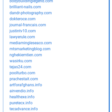
bodybuildinglegend.com
brilliant-nails.com
dandr-photography.com
dokteroce.com
journal-francais.com
justintv10.com
lawyerule.com
mediamingleseaco.com
mtsmarketingblog.com
nghekiemtien.com
wasirku.com
tejas24.com
poolturbo.com
prachestait.com
artforafghans.info
airvendio.info
healthexe.info
puretecx.info
tecadvance.info