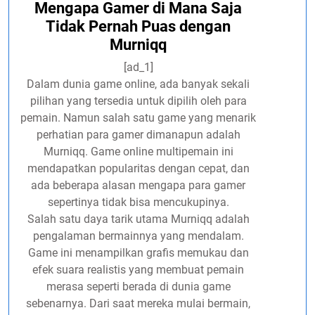
Mengapa Gamer di Mana Saja
Tidak Pernah Puas dengan
Murniqq
[ad_1]
Dalam dunia game online, ada banyak sekali
pilihan yang tersedia untuk dipilih oleh para
pemain. Namun salah satu game yang menarik
perhatian para gamer dimanapun adalah
Murniqq. Game online multipemain ini
mendapatkan popularitas dengan cepat, dan
ada beberapa alasan mengapa para gamer
sepertinya tidak bisa mencukupinya.
Salah satu daya tarik utama Murniqq adalah
pengalaman bermainnya yang mendalam.
Game ini menampilkan grafis memukau dan
efek suara realistis yang membuat pemain
merasa seperti berada di dunia game
sebenarnya. Dari saat mereka mulai bermain,