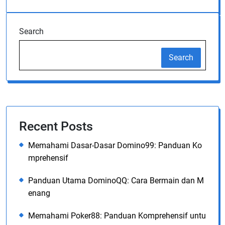
Search
Search
Recent Posts
Memahami Dasar-Dasar Domino99: Panduan Ko
mprehensif
Panduan Utama DominoQQ: Cara Bermain dan M
enang
Memahami Poker88: Panduan Komprehensif untu