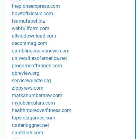
thepioneerxpress.com
howtofixissue.com
teamufabet.biz
webfullform.com
allviddownload.com
decorsmag.com
gamblingcasinonews.com
universitiesofamerica.net
progameofbrands.com
qbreview.org
servicewueste.org
zippyrevs.com
matkanumbernow.com
myjobcirculars.com
healthmoreoverfitness.com
topslotxgames.com
routerloggnet.net
dantella6.com