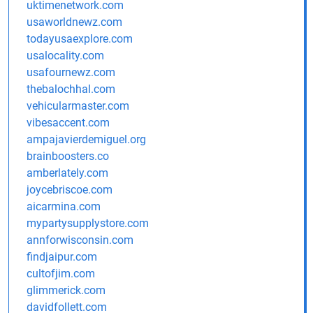
uktimenetwork.com
usaworldnewz.com
todayusaexplore.com
usalocality.com
usafournewz.com
thebalochhal.com
vehicularmaster.com
vibesaccent.com
ampajavierdemiguel.org
brainboosters.co
amberlately.com
joycebriscoe.com
aicarmina.com
mypartysupplystore.com
annforwisconsin.com
findjaipur.com
cultofjim.com
glimmerick.com
davidfollett.com