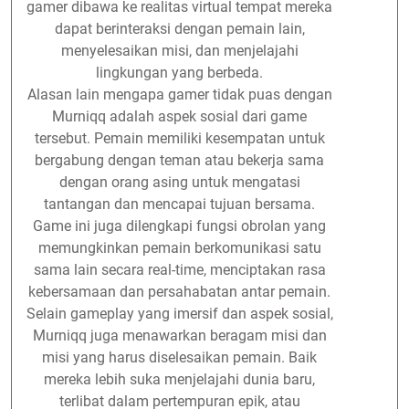
gamer dibawa ke realitas virtual tempat mereka
dapat berinteraksi dengan pemain lain,
menyelesaikan misi, dan menjelajahi
lingkungan yang berbeda.
Alasan lain mengapa gamer tidak puas dengan
Murniqq adalah aspek sosial dari game
tersebut. Pemain memiliki kesempatan untuk
bergabung dengan teman atau bekerja sama
dengan orang asing untuk mengatasi
tantangan dan mencapai tujuan bersama.
Game ini juga dilengkapi fungsi obrolan yang
memungkinkan pemain berkomunikasi satu
sama lain secara real-time, menciptakan rasa
kebersamaan dan persahabatan antar pemain.
Selain gameplay yang imersif dan aspek sosial,
Murniqq juga menawarkan beragam misi dan
misi yang harus diselesaikan pemain. Baik
mereka lebih suka menjelajahi dunia baru,
terlibat dalam pertempuran epik, atau