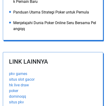
k Pemain Baru
Panduan Utama Strategi Poker untuk Pemula
Menjelajahi Dunia Poker Online Seru Bersama Pel
angiqq
LINK LAINNYA
pkv games
situs slot gacor
hk live draw
poker
dominoqq
situs pkv