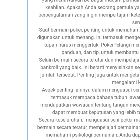
keahlian. Apakah Anda seorang pemula ya
berpengalaman yang ingin mempertajam keter
sem
Saat bermain poker, penting untuk memahami
digunakan untuk menang. Ini termasuk menget
kapan harus menggertak. PokerPelangi men
panduan, dan tip, untuk membant
Selain bermain secara teratur dan mempelaja
bankroll yang baik. Ini berarti menyisihkan s
jumlah tersebut. Penting juga untuk menget
mengalami k
Aspek penting lainnya dalam menguasai sen
termasuk membaca bahasa tubuh lawan 
mendapatkan wawasan tentang tangan mereka
dapat membuat keputusan yang lebih t
Secara keseluruhan, menguasai seni poker m
bermain secara teratur, mempelajari permain
memahami psikologi permainan, Anda dap