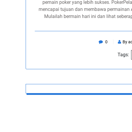
pemain poker yang lebih sukses. PokerPe
mencapai tujuan dan membawa permainan An
Mulailah bermain hari ini dan lihat sebe
0
By
a
Tags: