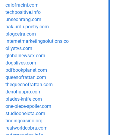
caiofracini.com
techpositive.info
unseonrang.com
pak-urdu-poetry.com
blogcetra.com
internetmarketingsolutions.co
ollystvs.com
globalnewscx.com
dogslives.com
pdfbookplanet.com
queenofrattan.com
thequeenofrattan.com
denohubpro.com
blades-knife.com
one-piece-spoiler.com
studiooneiota.com
findingcasino.org
realworldcobra.com