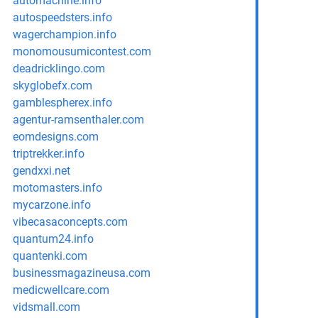
automachine.info
autospeedsters.info
wagerchampion.info
monomousumicontest.com
deadricklingo.com
skyglobefx.com
gamblespherex.info
agentur-ramsenthaler.com
eomdesigns.com
triptrekker.info
gendxxi.net
motomasters.info
mycarzone.info
vibecasaconcepts.com
quantum24.info
quantenki.com
businessmagazineusa.com
medicwellcare.com
vidsmall.com