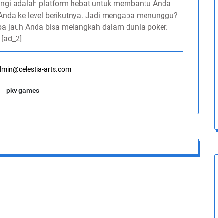
langi adalah platform hebat untuk membantu Anda
da ke level berikutnya. Jadi mengapa menunggu?
rapa jauh Anda bisa melangkah dalam dunia poker.
[ad_2]
dmin@celestia-arts.com
pkv games