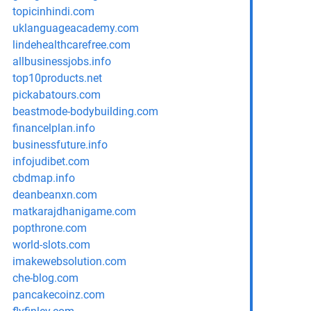
topicinhindi.com
uklanguageacademy.com
lindehealthcarefree.com
allbusinessjobs.info
top10products.net
pickabatours.com
beastmode-bodybuilding.com
financelplan.info
businessfuture.info
infojudibet.com
cbdmap.info
deanbeanxn.com
matkarajdhanigame.com
popthrone.com
world-slots.com
imakewebsolution.com
che-blog.com
pancakecoinz.com