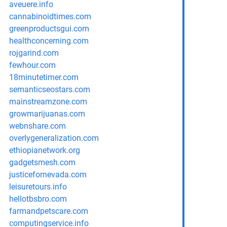
aveuere.info
cannabinoidtimes.com
greenproductsgui.com
healthconcerning.com
rojgarind.com
fewhour.com
18minutetimer.com
semanticseostars.com
mainstreamzone.com
growmarijuanas.com
webnshare.com
overlygeneralization.com
ethiopianetwork.org
gadgetsmesh.com
justicefornevada.com
leisuretours.info
hellotbsbro.com
farmandpetscare.com
computingservice.info