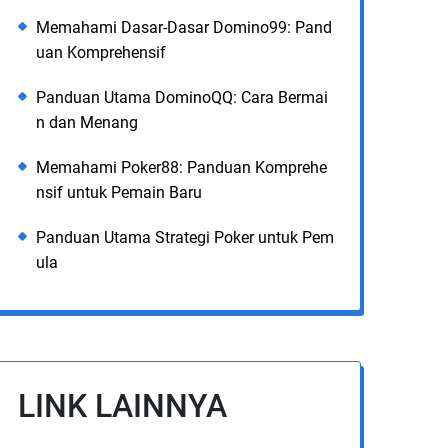
Memahami Dasar-Dasar Domino99: Pand
uan Komprehensif
Panduan Utama DominoQQ: Cara Bermai
n dan Menang
Memahami Poker88: Panduan Komprehe
nsif untuk Pemain Baru
Panduan Utama Strategi Poker untuk Pem
ula
LINK LAINNYA