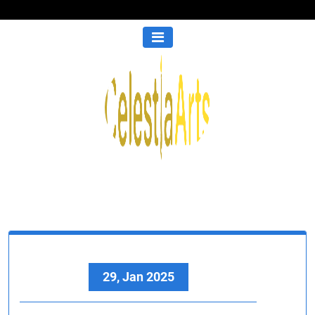
Skip
to
content
29, Jan 2025