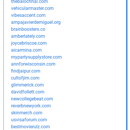
thebalochhal.com
vehicularmaster.com
vibesaccent.com
ampajavierdemiguel.org
brainboosters.co
amberlately.com
joycebriscoe.com
aicarmina.com
mypartysupplystore.com
annforwisconsin.com
findjaipur.com
cultofjim.com
glimmerick.com
davidfollett.com
newcollegebeat.com
reverbnewyork.com
skinmerch.com
usvisaforum.com
bestmovierulz.com