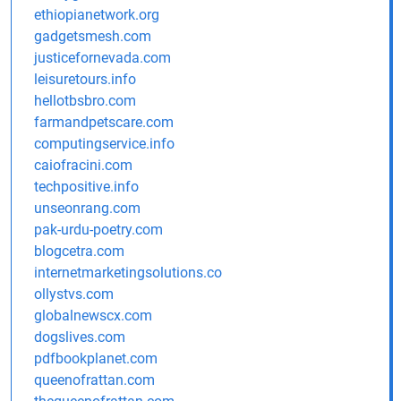
ethiopianetwork.org
gadgetsmesh.com
justicefornevada.com
leisuretours.info
hellotbsbro.com
farmandpetscare.com
computingservice.info
caiofracini.com
techpositive.info
unseonrang.com
pak-urdu-poetry.com
blogcetra.com
internetmarketingsolutions.co
ollystvs.com
globalnewscx.com
dogslives.com
pdfbookplanet.com
queenofrattan.com