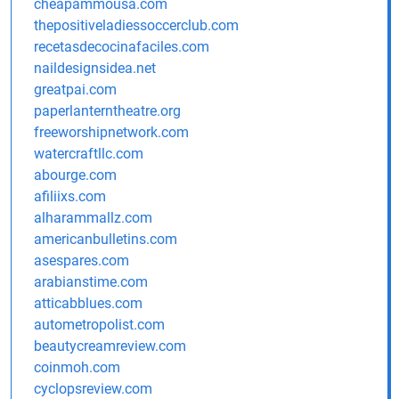
cheapammousa.com
thepositiveladiessoccerclub.com
recetasdecocinafaciles.com
naildesignsidea.net
greatpai.com
paperlanterntheatre.org
freeworshipnetwork.com
watercraftllc.com
abourge.com
afiliixs.com
alharammallz.com
americanbulletins.com
asespares.com
arabianstime.com
atticabblues.com
autometropolist.com
beautycreamreview.com
coinmoh.com
cyclopsreview.com