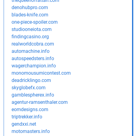
thequeenofrattan.com
denohubpro.com
blades-knife.com
one-piece-spoiler.com
studiooneiota.com
findingcasino.org
realworldcobra.com
automachine.info
autospeedsters.info
wagerchampion.info
monomousumicontest.com
deadricklingo.com
skyglobefx.com
gamblespherex.info
agentur-ramsenthaler.com
eomdesigns.com
triptrekker.info
gendxxi.net
motomasters.info