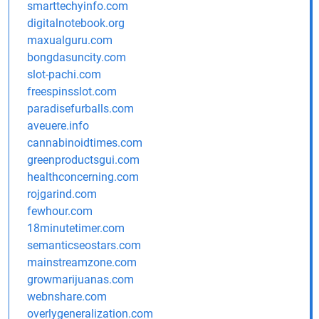
smarttechyinfo.com
digitalnotebook.org
maxualguru.com
bongdasuncity.com
slot-pachi.com
freespinsslot.com
paradisefurballs.com
aveuere.info
cannabinoidtimes.com
greenproductsgui.com
healthconcerning.com
rojgarind.com
fewhour.com
18minutetimer.com
semanticseostars.com
mainstreamzone.com
growmarijuanas.com
webnshare.com
overlygeneralization.com