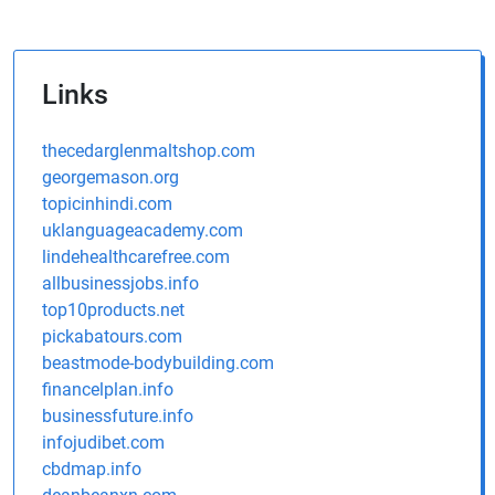
Links
thecedarglenmaltshop.com
georgemason.org
topicinhindi.com
uklanguageacademy.com
lindehealthcarefree.com
allbusinessjobs.info
top10products.net
pickabatours.com
beastmode-bodybuilding.com
financelplan.info
businessfuture.info
infojudibet.com
cbdmap.info