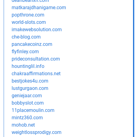
deanbeanxn.com
matkarajdhanigame.com
popthrone.com
world-slots.com
imakewebsolution.com
che-blog.com
pancakecoinz.com
flyfinley.com
prideconsultation.com
hountinglil.info
chakraaffirmations.net
bestjokes4u.com
lustgurgaon.com
geniejaar.com
bobbyslot.com
11placemoulin.com
mintz360.com
mohob.net
weightlossprodigy.com