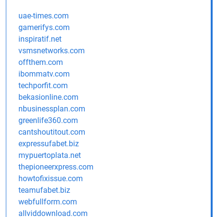
uae-times.com
gamerifys.com
inspiratif.net
vsmsnetworks.com
offthem.com
ibommatv.com
techporfit.com
bekasionline.com
nbusinessplan.com
greenlife360.com
cantshoutitout.com
expressufabet.biz
mypuertoplata.net
thepioneerxpress.com
howtofixissue.com
teamufabet.biz
webfullform.com
allviddownload.com