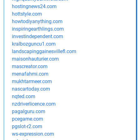
hostingnews24.com
hottstyle.com
howtodiyanything.com
inspiringearthlings.com
investindependent.com
kralbozguncu1.com
landscapinggainesvillefl.com
maisonhauturier.com
mascreator.com
menafahmi.com
mukhtarmeer.com
nascartoday.com
nqted.com
nzdriverlicence.com
pagalguru.com
pcegame.com
pgslot-r2.com
ws-expression.com