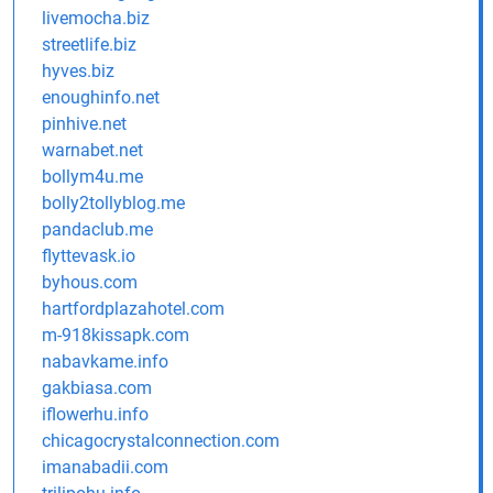
livemocha.biz
streetlife.biz
hyves.biz
enoughinfo.net
pinhive.net
warnabet.net
bollym4u.me
bolly2tollyblog.me
pandaclub.me
flyttevask.io
byhous.com
hartfordplazahotel.com
m-918kissapk.com
nabavkame.info
gakbiasa.com
iflowerhu.info
chicagocrystalconnection.com
imanabadii.com