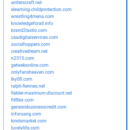
writerscraft.net
elearning-childprotection.com
wrestling4mena.com
knowledgeforall.info
brand2lastio.com
usadigitalservices.com
socialhoppers.com
creativedream.net
n2315.com
getwebonline.com
onlyfansheaven.com
lky08.com
ralph-fiennes.net
fielder-maximum-discount.net
fitfllex.com
genesisbusinesscredit.com
inforuang.com
kindsmarket.com
luvelylife.com