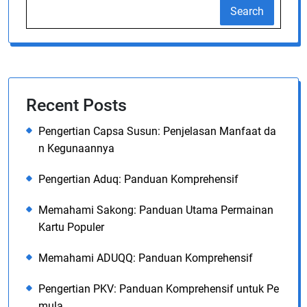
Search
Recent Posts
Pengertian Capsa Susun: Penjelasan Manfaat da
n Kegunaannya
Pengertian Aduq: Panduan Komprehensif
Memahami Sakong: Panduan Utama Permainan
Kartu Populer
Memahami ADUQQ: Panduan Komprehensif
Pengertian PKV: Panduan Komprehensif untuk Pe
mula