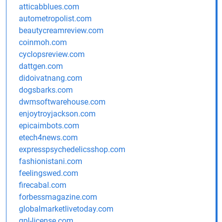
atticabblues.com
autometropolist.com
beautycreamreview.com
coinmoh.com
cyclopsreview.com
dattgen.com
didoivatnang.com
dogsbarks.com
dwmsoftwarehouse.com
enjoytroyjackson.com
epicaimbots.com
etech4news.com
expresspsychedelicsshop.com
fashionistani.com
feelingswed.com
firecabal.com
forbessmagazine.com
globalmarketlivetoday.com
gpl-license.com