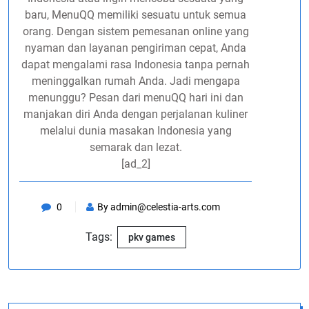
baru, MenuQQ memiliki sesuatu untuk semua
orang. Dengan sistem pemesanan online yang
nyaman dan layanan pengiriman cepat, Anda
dapat mengalami rasa Indonesia tanpa pernah
meninggalkan rumah Anda. Jadi mengapa
menunggu? Pesan dari menuQQ hari ini dan
manjakan diri Anda dengan perjalanan kuliner
melalui dunia masakan Indonesia yang
semarak dan lezat.
[ad_2]
0
By
admin@celestia-arts.com
Tags:
pkv games