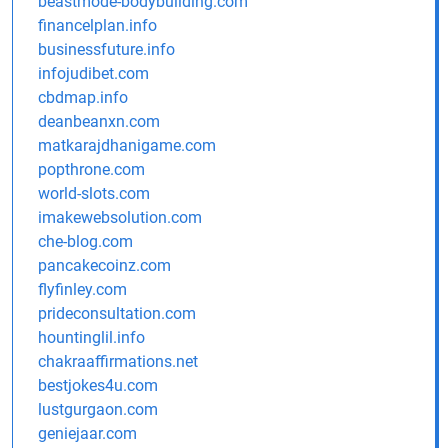
beastmode-bodybuilding.com
financelplan.info
businessfuture.info
infojudibet.com
cbdmap.info
deanbeanxn.com
matkarajdhanigame.com
popthrone.com
world-slots.com
imakewebsolution.com
che-blog.com
pancakecoinz.com
flyfinley.com
prideconsultation.com
hountinglil.info
chakraaffirmations.net
bestjokes4u.com
lustgurgaon.com
geniejaar.com