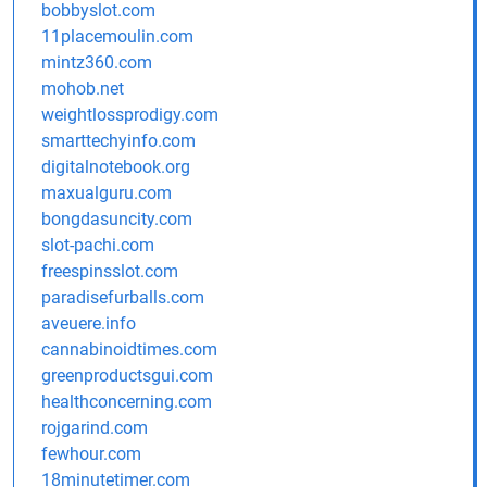
bobbyslot.com
11placemoulin.com
mintz360.com
mohob.net
weightlossprodigy.com
smarttechyinfo.com
digitalnotebook.org
maxualguru.com
bongdasuncity.com
slot-pachi.com
freespinsslot.com
paradisefurballs.com
aveuere.info
cannabinoidtimes.com
greenproductsgui.com
healthconcerning.com
rojgarind.com
fewhour.com
18minutetimer.com