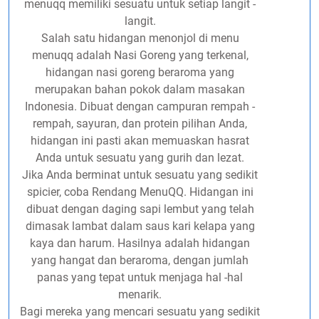
menuqq memiliki sesuatu untuk setiap langit -
langit.
Salah satu hidangan menonjol di menu
menuqq adalah Nasi Goreng yang terkenal,
hidangan nasi goreng beraroma yang
merupakan bahan pokok dalam masakan
Indonesia. Dibuat dengan campuran rempah -
rempah, sayuran, dan protein pilihan Anda,
hidangan ini pasti akan memuaskan hasrat
Anda untuk sesuatu yang gurih dan lezat.
Jika Anda berminat untuk sesuatu yang sedikit
spicier, coba Rendang MenuQQ. Hidangan ini
dibuat dengan daging sapi lembut yang telah
dimasak lambat dalam saus kari kelapa yang
kaya dan harum. Hasilnya adalah hidangan
yang hangat dan beraroma, dengan jumlah
panas yang tepat untuk menjaga hal -hal
menarik.
Bagi mereka yang mencari sesuatu yang sedikit