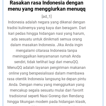
Rasakan rasa Indonesia dengan
menu yang menggiurkan menuqq
[ad_1]
Indonesia adalah negara yang dikenal dengan
tradisi kulinernya yang kaya dan beragam. Dari
kari pedas hingga hidangan nasi yang harum,
ada sesuatu untuk dinikmati semua orang
dalam masakan Indonesia. Jika Anda ingin
mengalami citarasa Indonesia tanpa
meninggalkan kenyamanan rumah Anda
sendiri, tidak terlihat lagi dari menuQQ.
MenuQQ adalah layanan pengiriman makanan
online yang berspesialisasi dalam membawa
rasa otentik Indonesia langsung ke depan pintu
Anda. Dengan menu yang menggiurkan yang
mencakup segala sesuatu mulai dari favorit
tradisional seperti Nasi Goreng dan Rendang
hingga tikungan modern pada hidangan klasik,