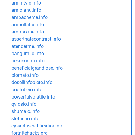
aminityio.info
amiolahu.info
ampacheme.info
ampullahu.info
aromaxme.info
asserthatecontrast.info
atenderme.info
bangumiio.info
bekosunhu.info
beneficialgrandiose.info
blomaio.info
dosellinfoplete.info
podtubeio.info
powerfulvolatile.info
qvidsio.info
shumaio.info
slotherio.info
cysapluscertification.org
fortnitehacks.org