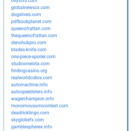
ollystvs.com
globalnewscx.com
dogslives.com
pdfbookplanet.com
queenofrattan.com
thequeenofrattan.com
denohubpro.com
blades-knife.com
one-piece-spoiler.com
studiooneiota.com
findingcasino.org
realworldcobra.com
automachine.info
autospeedsters.info
wagerchampion.info
monomousumicontest.com
deadricklingo.com
skyglobefx.com
gamblespherex.info