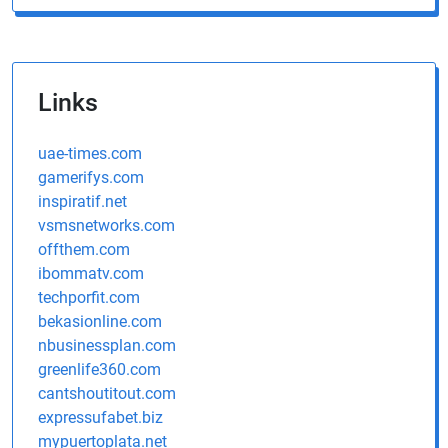
Links
uae-times.com
gamerifys.com
inspiratif.net
vsmsnetworks.com
offthem.com
ibommatv.com
techporfit.com
bekasionline.com
nbusinessplan.com
greenlife360.com
cantshoutitout.com
expressufabet.biz
mypuertoplata.net