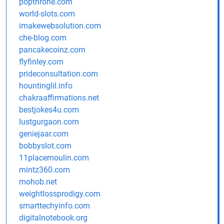
popthrone.com
world-slots.com
imakewebsolution.com
che-blog.com
pancakecoinz.com
flyfinley.com
prideconsultation.com
hountinglil.info
chakraaffirmations.net
bestjokes4u.com
lustgurgaon.com
geniejaar.com
bobbyslot.com
11placemoulin.com
mintz360.com
mohob.net
weightlossprodigy.com
smarttechyinfo.com
digitalnotebook.org