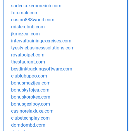
sodecia-kemmerich.com
fun-mak.com
casino888world.com
misterdbnb.com
jkmezcal.com
intervaltrainingexercises.com
tyestylebusinesssolutions.com
royalpoipet.com
thestaurant.com
bestlinktrackingsoftware.com
clublubupoo.com
bonusmazijeu.com
bonuskyfojea.com
bonuskorokee.com
bonusgexipoy.com
casinorelaxluxe.com
clubetechplay.com
domdombd.com