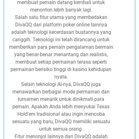
membuat pemain datang kembali untuk
menonton lebih banyak lagi.
Salah satu fitur utama yang membedakan
DivaQQ dari platform poker online lainnya
adalah teknologi kecerdasan buatannya yang
canggih. Teknologi ini telah dirancang untuk
memberikan para pemain pengalaman bermain
yang benar-benar menantang dan realistis,
membuat setiap permainan terasa seperti
permainan berisiko tinggi di kasino kehidupan
nyata.
Selain teknologi AI-nya, DivaQQ juga
menawarkan berbagai mode permainan dan
turnamen menarik untuk dinikmati para
pemain. Apakah Anda lebih menyukai Texas
Hold’em tradisional atau ingin mencoba
sesuatu yang baru, DivaQQ memiliki sesuatu
untuk semua orang.
Fitur menonjol lainnya dari DivaQQ adalah