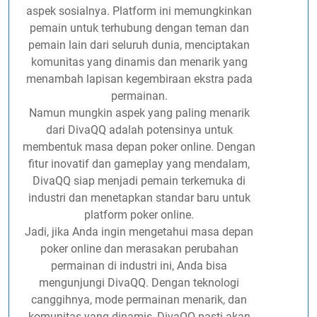
aspek sosialnya. Platform ini memungkinkan
pemain untuk terhubung dengan teman dan
pemain lain dari seluruh dunia, menciptakan
komunitas yang dinamis dan menarik yang
menambah lapisan kegembiraan ekstra pada
permainan.
Namun mungkin aspek yang paling menarik
dari DivaQQ adalah potensinya untuk
membentuk masa depan poker online. Dengan
fitur inovatif dan gameplay yang mendalam,
DivaQQ siap menjadi pemain terkemuka di
industri dan menetapkan standar baru untuk
platform poker online.
Jadi, jika Anda ingin mengetahui masa depan
poker online dan merasakan perubahan
permainan di industri ini, Anda bisa
mengunjungi DivaQQ. Dengan teknologi
canggihnya, mode permainan menarik, dan
komunitas yang dinamis, DivaQQ pasti akan