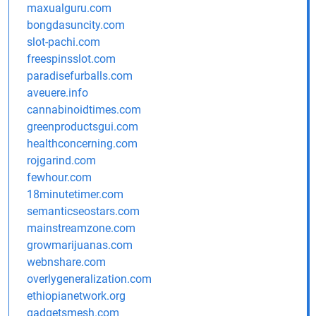
maxualguru.com
bongdasuncity.com
slot-pachi.com
freespinsslot.com
paradisefurballs.com
aveuere.info
cannabinoidtimes.com
greenproductsgui.com
healthconcerning.com
rojgarind.com
fewhour.com
18minutetimer.com
semanticseostars.com
mainstreamzone.com
growmarijuanas.com
webnshare.com
overlygeneralization.com
ethiopianetwork.org
gadgetsmesh.com