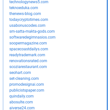
technologynews5.com
teknoeduka.com
thenews-blog.com
todaycryptotimes.com
usabonuscodes.com
sm-satta-makta-gods.com
softwaredegimnasios.com
soopermagazine.com
spacecoastdailys.com
readytrademark.com
renovationsrated.com
scoziarestaurant.com
seohart.com
set-cleaning.com
promodesignai.com
publicistspaper.com
quindaily.com
abosulte.com
aiverse24.com