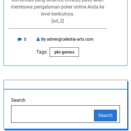
membawa pengalaman poker online Anda ke
level berikutnya.
[ad_2]
0
By
admin@celestia-arts.com
Tags:
pkv games
Search
Search