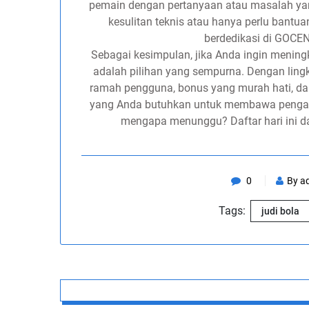
pemain dengan pertanyaan atau masalah ya
kesulitan teknis atau hanya perlu bantu
berdedikasi di GOCE
Sebagai kesimpulan, jika Anda ingin meni
adalah pilihan yang sempurna. Dengan lin
ramah pengguna, bonus yang murah hati, da
yang Anda butuhkan untuk membawa pengala
mengapa menunggu? Daftar hari ini 
0
By
a
Tags:
judi bola