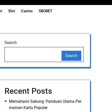
er
Slot
Casino
SBOBET
Search
Search
Recent Posts
Memahami Sakong: Panduan Utama Per
mainan Kartu Populer