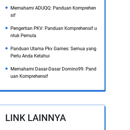
Memahami ADUQQ: Panduan Komprehen
sif
Pengertian PKV: Panduan Komprehensif u
ntuk Pemula
Panduan Utama Pkv Games: Semua yang
Perlu Anda Ketahui
Memahami Dasar-Dasar Domino99: Pand
uan Komprehensif
LINK LAINNYA