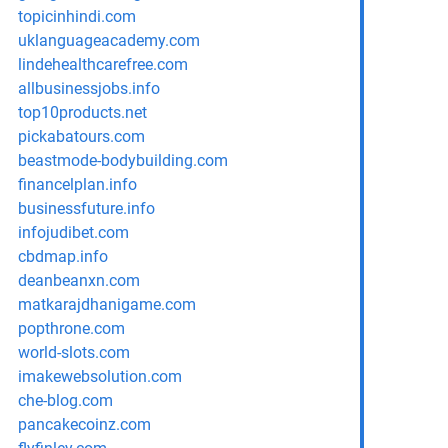
topicinhindi.com
uklanguageacademy.com
lindehealthcarefree.com
allbusinessjobs.info
top10products.net
pickabatours.com
beastmode-bodybuilding.com
financelplan.info
businessfuture.info
infojudibet.com
cbdmap.info
deanbeanxn.com
matkarajdhanigame.com
popthrone.com
world-slots.com
imakewebsolution.com
che-blog.com
pancakecoinz.com