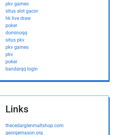
pkv games
situs slot gacor
hk live draw
poker
dominoqq
situs pkv
pkv games
pkv
poker
bandarqq login
Links
thecedarglenmaltshop.com
georgemason.org