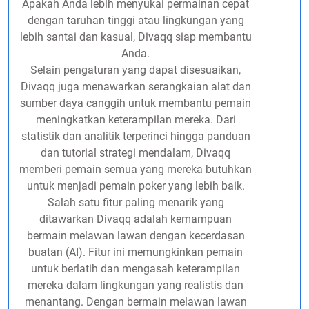
Apakah Anda lebih menyukai permainan cepat
dengan taruhan tinggi atau lingkungan yang
lebih santai dan kasual, Divaqq siap membantu
Anda.
Selain pengaturan yang dapat disesuaikan,
Divaqq juga menawarkan serangkaian alat dan
sumber daya canggih untuk membantu pemain
meningkatkan keterampilan mereka. Dari
statistik dan analitik terperinci hingga panduan
dan tutorial strategi mendalam, Divaqq
memberi pemain semua yang mereka butuhkan
untuk menjadi pemain poker yang lebih baik.
Salah satu fitur paling menarik yang
ditawarkan Divaqq adalah kemampuan
bermain melawan lawan dengan kecerdasan
buatan (AI). Fitur ini memungkinkan pemain
untuk berlatih dan mengasah keterampilan
mereka dalam lingkungan yang realistis dan
menantang. Dengan bermain melawan lawan