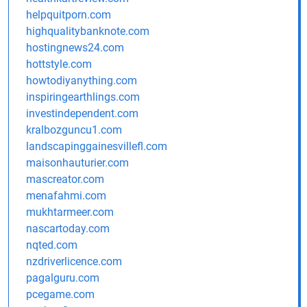
helpquitporn.com
highqualitybanknote.com
hostingnews24.com
hottstyle.com
howtodiyanything.com
inspiringearthlings.com
investindependent.com
kralbozguncu1.com
landscapinggainesvillefl.com
maisonhauturier.com
mascreator.com
menafahmi.com
mukhtarmeer.com
nascartoday.com
nqted.com
nzdriverlicence.com
pagalguru.com
pcegame.com