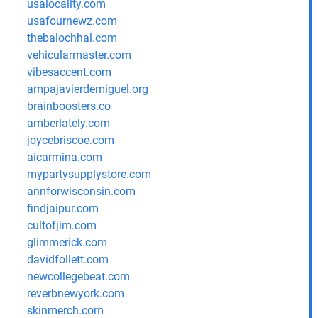
usalocality.com
usafournewz.com
thebalochhal.com
vehicularmaster.com
vibesaccent.com
ampajavierdemiguel.org
brainboosters.co
amberlately.com
joycebriscoe.com
aicarmina.com
mypartysupplystore.com
annforwisconsin.com
findjaipur.com
cultofjim.com
glimmerick.com
davidfollett.com
newcollegebeat.com
reverbnewyork.com
skinmerch.com