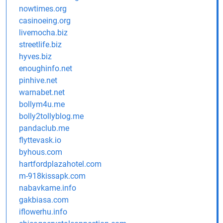
nowtimes.org
casinoeing.org
livemocha.biz
streetlife.biz
hyves.biz
enoughinfo.net
pinhive.net
warnabet.net
bollym4u.me
bolly2tollyblog.me
pandaclub.me
flyttevask.io
byhous.com
hartfordplazahotel.com
m-918kissapk.com
nabavkame.info
gakbiasa.com
iflowerhu.info