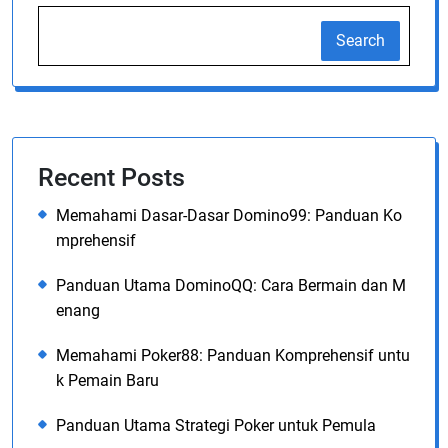
Search
Recent Posts
Memahami Dasar-Dasar Domino99: Panduan Ko
mprehensif
Panduan Utama DominoQQ: Cara Bermain dan M
enang
Memahami Poker88: Panduan Komprehensif untu
k Pemain Baru
Panduan Utama Strategi Poker untuk Pemula