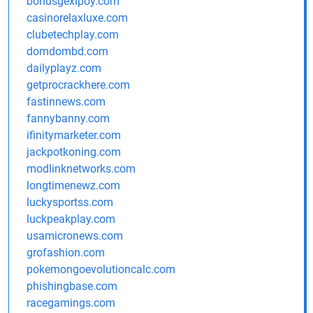
bonusgexipoy.com
casinorelaxluxe.com
clubetechplay.com
domdombd.com
dailyplayz.com
getprocrackhere.com
fastinnews.com
fannybanny.com
ifinitymarketer.com
jackpotkoning.com
modlinknetworks.com
longtimenewz.com
luckysportss.com
luckpeakplay.com
usamicronews.com
grofashion.com
pokemongoevolutioncalc.com
phishingbase.com
racegamings.com