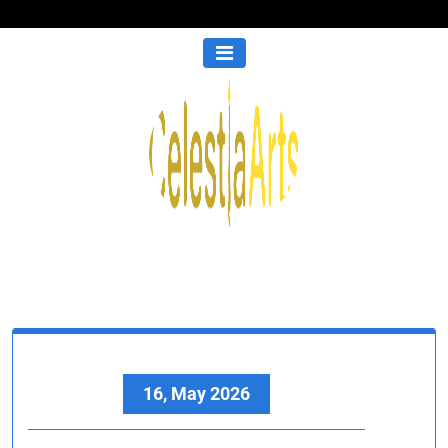
Skip
to
content
16, May 2026