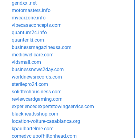
gendxxi.net
motomasters.info
mycarzone.info
vibecasaconcepts.com
quantum24.info
quantenki.com
businessmagazineusa.com
medicwellcare.com
vidsmall.com
businessnews2day.com
worldnewsrecords.com
sterilepro24.com
solidtechbusiness.com
reviewcardgaming.com
experiencedexpertstowingservice.com
blackheadsshop.com
location-voiture-casablanca.org
kpaulbartelme.com
comedyclubofhiltonhead.com