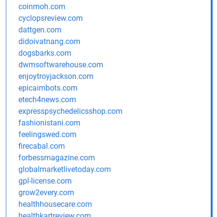
coinmoh.com
cyclopsreview.com
dattgen.com
didoivatnang.com
dogsbarks.com
dwmsoftwarehouse.com
enjoytroyjackson.com
epicaimbots.com
etech4news.com
expresspsychedelicsshop.com
fashionistani.com
feelingswed.com
firecabal.com
forbessmagazine.com
globalmarketlivetoday.com
gpl-license.com
grow2every.com
healthhousecare.com
healthkartreview.com