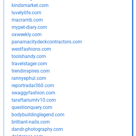
kindsmarket.com
luvelylife.com
macramb.com
mypet-diary.com
oxweekly.com
panamacitydeckcontractors.com
westfashions.com
toolshandy.com
travelstager.com
trendinspires.com
rannyephul.com
reportradar360.com
swaggyfashion.com
taraftariumtv10.com
questionquery.com
bodybuildinglegend.com
brilliant-nails.com
dandr-photography.com