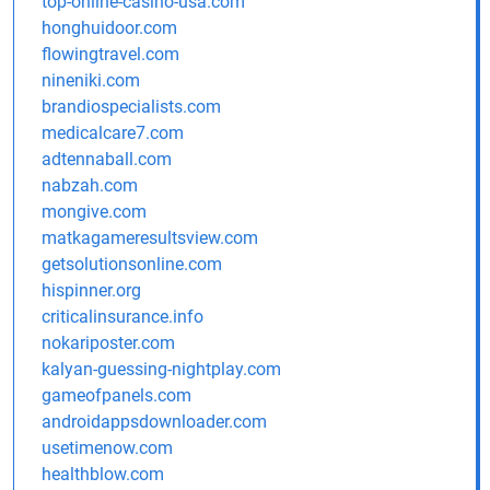
top-online-casino-usa.com
honghuidoor.com
flowingtravel.com
nineniki.com
brandiospecialists.com
medicalcare7.com
adtennaball.com
nabzah.com
mongive.com
matkagameresultsview.com
getsolutionsonline.com
hispinner.org
criticalinsurance.info
nokariposter.com
kalyan-guessing-nightplay.com
gameofpanels.com
androidappsdownloader.com
usetimenow.com
healthblow.com