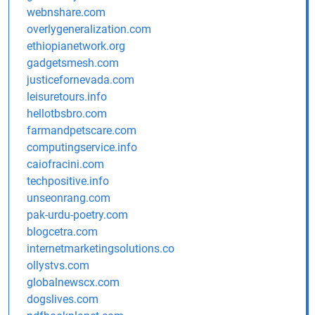
webnshare.com
overlygeneralization.com
ethiopianetwork.org
gadgetsmesh.com
justicefornevada.com
leisuretours.info
hellotbsbro.com
farmandpetscare.com
computingservice.info
caiofracini.com
techpositive.info
unseonrang.com
pak-urdu-poetry.com
blogcetra.com
internetmarketingsolutions.co
ollystvs.com
globalnewscx.com
dogslives.com