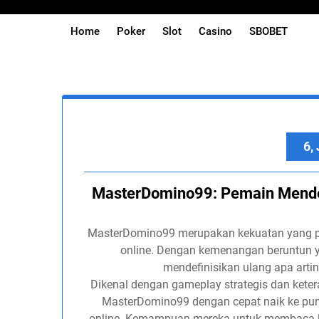
Skip
to
Home
Poker
Slot
Casino
SBOBET
content
6,
MasterDomino99: Pemain Mende
MasterDomino99 merupakan kekuatan yang pa
online. Dengan kemenangan beruntun ya
mendefinisikan ulang apa arti
Dikenal dengan gameplay strategis dan kete
MasterDomino99 dengan cepat naik ke pun
online. Kemampuan mereka untuk membaca la