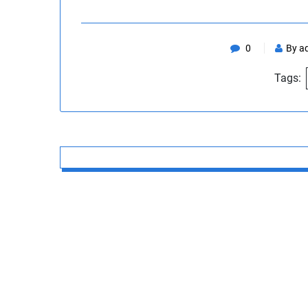
0
By
a
Tags: