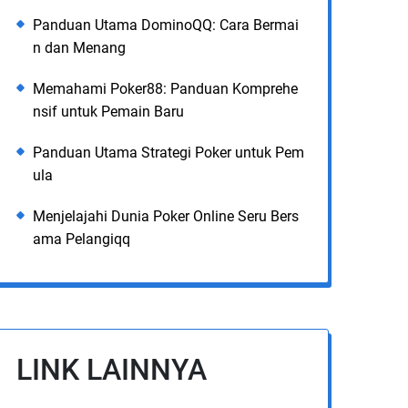
Panduan Utama DominoQQ: Cara Bermai
n dan Menang
Memahami Poker88: Panduan Komprehe
nsif untuk Pemain Baru
Panduan Utama Strategi Poker untuk Pem
ula
Menjelajahi Dunia Poker Online Seru Bers
ama Pelangiqq
LINK LAINNYA