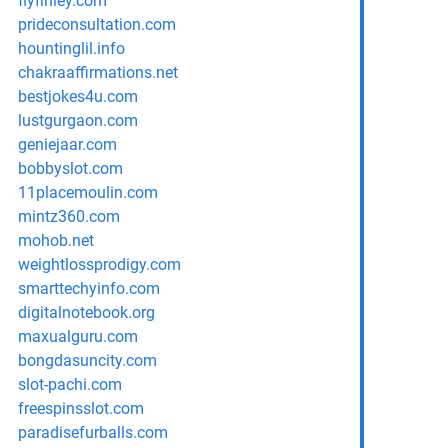
flyfinley.com
prideconsultation.com
hountinglil.info
chakraaffirmations.net
bestjokes4u.com
lustgurgaon.com
geniejaar.com
bobbyslot.com
11placemoulin.com
mintz360.com
mohob.net
weightlossprodigy.com
smarttechyinfo.com
digitalnotebook.org
maxualguru.com
bongdasuncity.com
slot-pachi.com
freespinsslot.com
paradisefurballs.com