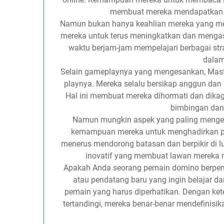
membuat mereka mendapatkan re
Namun bukan hanya keahlian mereka yang me
mereka untuk terus meningkatkan dan mengas
waktu berjam-jam mempelajari berbagai stra
dalam
Selain gameplaynya yang mengesankan, Maste
playnya. Mereka selalu bersikap anggun da
Hal ini membuat mereka dihormati dan dika
bimbingan dan 
Namun mungkin aspek yang paling menge
kemampuan mereka untuk menghadirkan per
menerus mendorong batasan dan berpikir di 
inovatif yang membuat lawan mereka m
Apakah Anda seorang pemain domino berpen
atau pendatang baru yang ingin belajar d
pemain yang harus diperhatikan. Dengan kete
tertandingi, mereka benar-benar mendefinisi