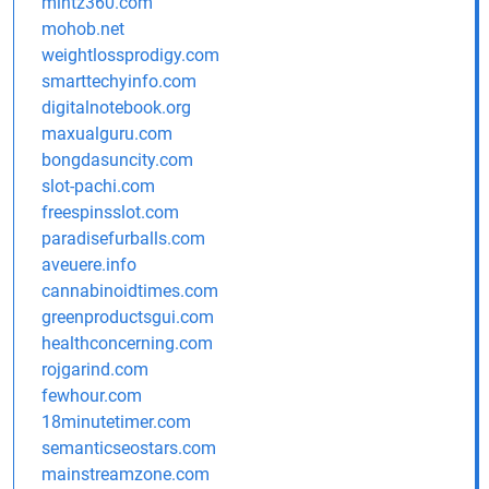
mintz360.com
mohob.net
weightlossprodigy.com
smarttechyinfo.com
digitalnotebook.org
maxualguru.com
bongdasuncity.com
slot-pachi.com
freespinsslot.com
paradisefurballs.com
aveuere.info
cannabinoidtimes.com
greenproductsgui.com
healthconcerning.com
rojgarind.com
fewhour.com
18minutetimer.com
semanticseostars.com
mainstreamzone.com