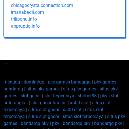
chicagocrystalconnection.com
imanabadii.com
trilipohu.info
appruptio.info
?>
menuqq
|
dominoqq
|
pkv games bandarqq
|
pkv games
bandarqq
|
situs pkv games
|
situs pkv games
|
situs pkv
games
|
slot gacor
|
slot terpercaya
|
sbobet88
|
pkv
|
slot
anti rungkat
|
slot gacor hari ini
|
x500 slot
|
situs slot
terpercaya
|
situs slot gacor
|
x500 slot
|
situs slot
terpercaya
|
situs slot gacor
|
situs slot terpercaya
|
situs pkv
games
|
bandarqq pkv
|
pkv
|
bandarqq pkv
|
bandarqq pkv
|