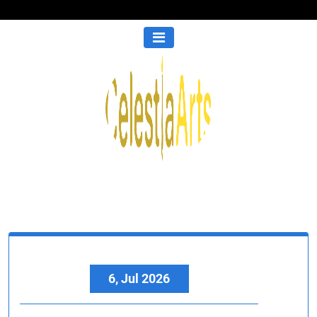
Skip
to
content
6, Jul 2026