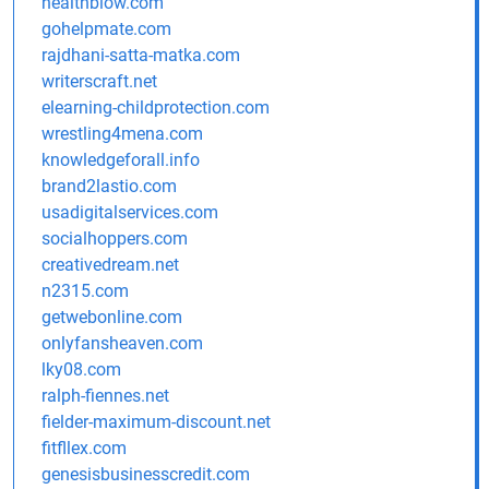
healthblow.com
gohelpmate.com
rajdhani-satta-matka.com
writerscraft.net
elearning-childprotection.com
wrestling4mena.com
knowledgeforall.info
brand2lastio.com
usadigitalservices.com
socialhoppers.com
creativedream.net
n2315.com
getwebonline.com
onlyfansheaven.com
lky08.com
ralph-fiennes.net
fielder-maximum-discount.net
fitfllex.com
genesisbusinesscredit.com