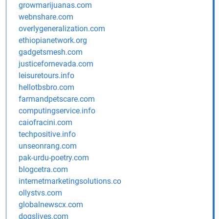
growmarijuanas.com
webnshare.com
overlygeneralization.com
ethiopianetwork.org
gadgetsmesh.com
justicefornevada.com
leisuretours.info
hellotbsbro.com
farmandpetscare.com
computingservice.info
caiofracini.com
techpositive.info
unseonrang.com
pak-urdu-poetry.com
blogcetra.com
internetmarketingsolutions.co
ollystvs.com
globalnewscx.com
dogslives.com