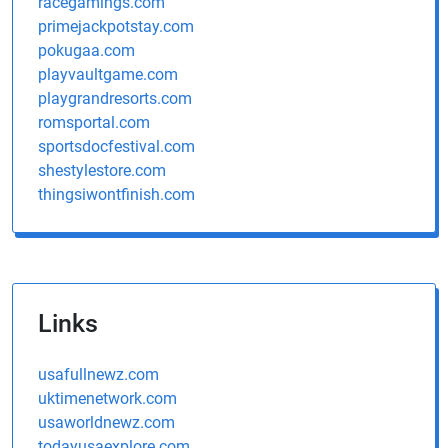
racegamings.com
primejackpotstay.com
pokugaa.com
playvaultgame.com
playgrandresorts.com
romsportal.com
sportsdocfestival.com
shestylestore.com
thingsiwontfinish.com
Links
usafullnewz.com
uktimenetwork.com
usaworldnewz.com
todayusaexplore.com