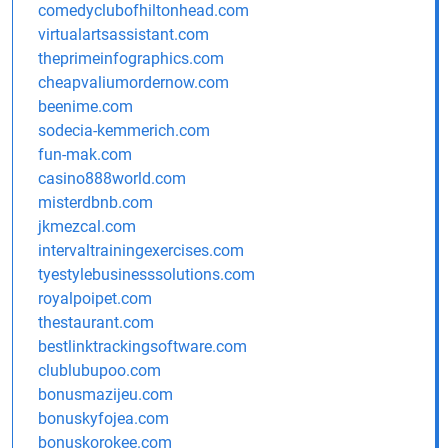
comedyclubofhiltonhead.com
virtualartsassistant.com
theprimeinfographics.com
cheapvaliumordernow.com
beenime.com
sodecia-kemmerich.com
fun-mak.com
casino888world.com
misterdbnb.com
jkmezcal.com
intervaltrainingexercises.com
tyestylebusinesssolutions.com
royalpoipet.com
thestaurant.com
bestlinktrackingsoftware.com
clublubupoo.com
bonusmazijeu.com
bonuskyfojea.com
bonuskorokee.com