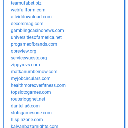
teamufabet.biz
webfullform.com
allviddownload.com
decorsmag.com
gamblingcasinonews.com
universitiesofamerica.net
progameofbrands.com
qbreview.org
servicewueste.org
zippyrevs.com
matkanumbernow.com
myjobcirculars.com
healthmoreoverfitness.com
topslotxgames.com
routerloggnet.net
dantella6.com
slotsgamesone.com
hispinzone.com
kalyanbazarnights.com