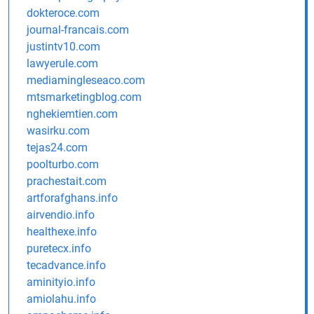
dokteroce.com
journal-francais.com
justintv10.com
lawyerule.com
mediamingleseaco.com
mtsmarketingblog.com
nghekiemtien.com
wasirku.com
tejas24.com
poolturbo.com
prachestait.com
artforafghans.info
airvendio.info
healthexe.info
puretecx.info
tecadvance.info
aminityio.info
amiolahu.info