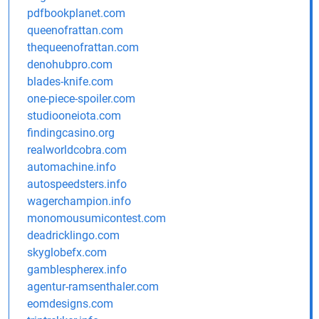
pdfbookplanet.com
queenofrattan.com
thequeenofrattan.com
denohubpro.com
blades-knife.com
one-piece-spoiler.com
studiooneiota.com
findingcasino.org
realworldcobra.com
automachine.info
autospeedsters.info
wagerchampion.info
monomousumicontest.com
deadricklingo.com
skyglobefx.com
gamblespherex.info
agentur-ramsenthaler.com
eomdesigns.com