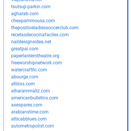
tsutsuji-parkin.com
agharab.com
cheapammousa.com
thepositiveladiessoccerclub.com
recetasdecocinafaciles.com
naildesignsidea.net
greatpai.com
paperlanterntheatre.org
freeworshipnetwork.com
watercraftllc.com
abourge.com
afiliixs.com
alharammallz.com
americanbulletins.com
asespares.com
arabianstime.com
atticabblues.com
autometropolist.com