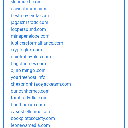
skinmerch.com
usvisaforum.com
bestmovierulz.com
jagalchi-trade.com
loopersound.com
minapenelope.com
justicereformalliance.com
cryptoglax.com
ohiohobbyplus.com
bogothemes.com
ajino-mingei.com
yourfreehost.info
cheapnorthfacejacketsm.com
gurjoshhomes.com
tombradydiet.com
bonthaiclub.com
casusbelli-mod.com
bookplatesociety.com
lebnewsmedia.com