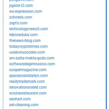
pgslot-r2.com
ws-expression.com
zchotels.com
zepfo.com
technologynews5.com
teknoeduka.com
thenews-blog.com
todaycryptotimes.com
usabonuscodes.com
sm-satta-makta-gods.com
softwaredegimnasios.com
soopermagazine.com
spacecoastdailys.com
readytrademark.com
renovationsrated.com
scoziarestaurant.com
seohart.com
set-cleaning.com