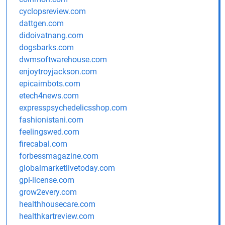
cyclopsreview.com
dattgen.com
didoivatnang.com
dogsbarks.com
dwmsoftwarehouse.com
enjoytroyjackson.com
epicaimbots.com
etech4news.com
expresspsychedelicsshop.com
fashionistani.com
feelingswed.com
firecabal.com
forbessmagazine.com
globalmarketlivetoday.com
gpl-license.com
grow2every.com
healthhousecare.com
healthkartreview.com