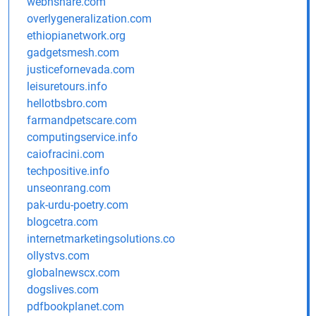
webnshare.com
overlygeneralization.com
ethiopianetwork.org
gadgetsmesh.com
justicefornevada.com
leisuretours.info
hellotbsbro.com
farmandpetscare.com
computingservice.info
caiofracini.com
techpositive.info
unseonrang.com
pak-urdu-poetry.com
blogcetra.com
internetmarketingsolutions.co
ollystvs.com
globalnewscx.com
dogslives.com
pdfbookplanet.com