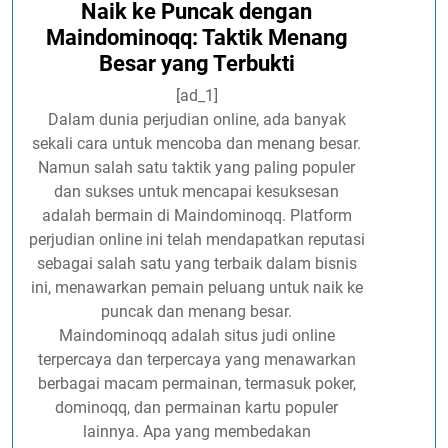
Naik ke Puncak dengan
Maindominoqq: Taktik Menang
Besar yang Terbukti
[ad_1]
Dalam dunia perjudian online, ada banyak
sekali cara untuk mencoba dan menang besar.
Namun salah satu taktik yang paling populer
dan sukses untuk mencapai kesuksesan
adalah bermain di Maindominoqq. Platform
perjudian online ini telah mendapatkan reputasi
sebagai salah satu yang terbaik dalam bisnis
ini, menawarkan pemain peluang untuk naik ke
puncak dan menang besar.
Maindominoqq adalah situs judi online
terpercaya dan terpercaya yang menawarkan
berbagai macam permainan, termasuk poker,
dominoqq, dan permainan kartu populer
lainnya. Apa yang membedakan