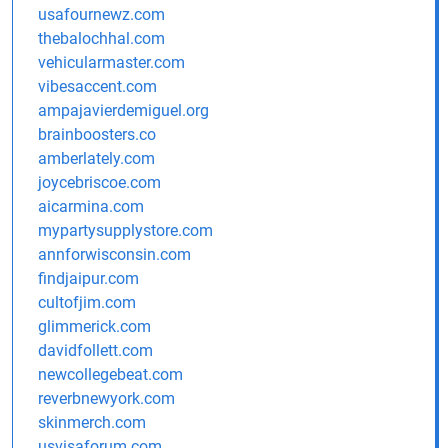
usafournewz.com
thebalochhal.com
vehicularmaster.com
vibesaccent.com
ampajavierdemiguel.org
brainboosters.co
amberlately.com
joycebriscoe.com
aicarmina.com
mypartysupplystore.com
annforwisconsin.com
findjaipur.com
cultofjim.com
glimmerick.com
davidfollett.com
newcollegebeat.com
reverbnewyork.com
skinmerch.com
usvisaforum.com