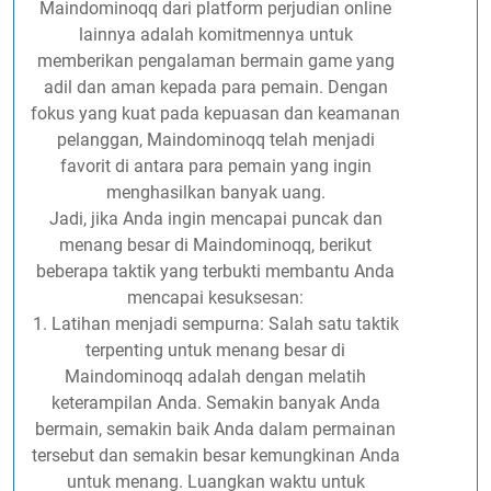
Maindominoqq dari platform perjudian online
lainnya adalah komitmennya untuk
memberikan pengalaman bermain game yang
adil dan aman kepada para pemain. Dengan
fokus yang kuat pada kepuasan dan keamanan
pelanggan, Maindominoqq telah menjadi
favorit di antara para pemain yang ingin
menghasilkan banyak uang.
Jadi, jika Anda ingin mencapai puncak dan
menang besar di Maindominoqq, berikut
beberapa taktik yang terbukti membantu Anda
mencapai kesuksesan:
1. Latihan menjadi sempurna: Salah satu taktik
terpenting untuk menang besar di
Maindominoqq adalah dengan melatih
keterampilan Anda. Semakin banyak Anda
bermain, semakin baik Anda dalam permainan
tersebut dan semakin besar kemungkinan Anda
untuk menang. Luangkan waktu untuk