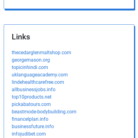
Links
thecedarglenmaltshop.com
georgemason.org
topicinhindi.com
uklanguageacademy.com
lindehealthcarefree.com
allbusinessjobs.info
top10products.net
pickabatours.com
beastmode-bodybuilding.com
financelplan.info
businessfuture.info
infojudibet.com