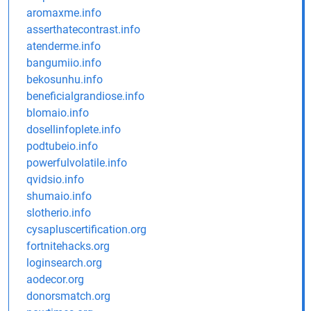
aromaxme.info
asserthatecontrast.info
atenderme.info
bangumiio.info
bekosunhu.info
beneficialgrandiose.info
blomaio.info
dosellinfoplete.info
podtubeio.info
powerfulvolatile.info
qvidsio.info
shumaio.info
slotherio.info
cysapluscertification.org
fortnitehacks.org
loginsearch.org
aodecor.org
donorsmatch.org