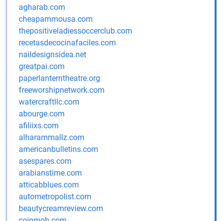
agharab.com
cheapammousa.com
thepositiveladiessoccerclub.com
recetasdecocinafaciles.com
naildesignsidea.net
greatpai.com
paperlanterntheatre.org
freeworshipnetwork.com
watercraftllc.com
abourge.com
afiliixs.com
alharammallz.com
americanbulletins.com
asespares.com
arabianstime.com
atticabblues.com
autometropolist.com
beautycreamreview.com
coinmoh.com