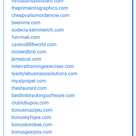
virtualartsassistant.com
theprimeinfographics.com
cheapvaliumordernow.com
beenime.com
sodecia-kemmerich.com
fun-mak.com
casino888world.com
misterdbnb.com
jkmezcal.com
intervaltrainingexercises.com
tyestylebusinesssolutions.com
royalpoipet.com
thestaurant.com
bestlinktrackingsoftware.com
clublubupoo.com
bonusmazijeu.com
bonuskyfojea.com
bonuskorokee.com
bonusgexipoy.com