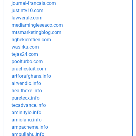
journal-francais.com
justintv10.com
lawyerule.com
mediamingleseaco.com
mtsmarketingblog.com
nghekiemtien.com
wasirku.com
tejas24.com
poolturbo.com
prachestait.com
artforafghans.info
airvendio.info
healthexe.info
puretecx.info
tecadvance.info
aminityio.info
amiolahu.info
ampacheme.info
ampullahu.info