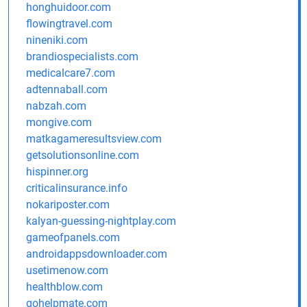
honghuidoor.com
flowingtravel.com
nineniki.com
brandiospecialists.com
medicalcare7.com
adtennaball.com
nabzah.com
mongive.com
matkagameresultsview.com
getsolutionsonline.com
hispinner.org
criticalinsurance.info
nokariposter.com
kalyan-guessing-nightplay.com
gameofpanels.com
androidappsdownloader.com
usetimenow.com
healthblow.com
gohelpmate.com